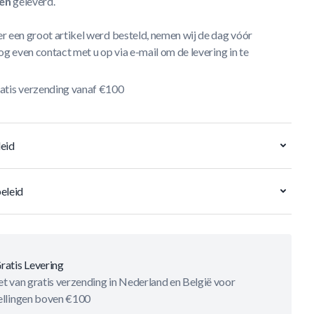
en
geleverd.
r een groot artikel werd besteld, nemen wij de dag vóór
og even contact met u op via e-mail om de levering in te
atis verzending vanaf €100
eid
eleid
ratis Levering
t van gratis verzending in Nederland en België voor
ellingen boven €100