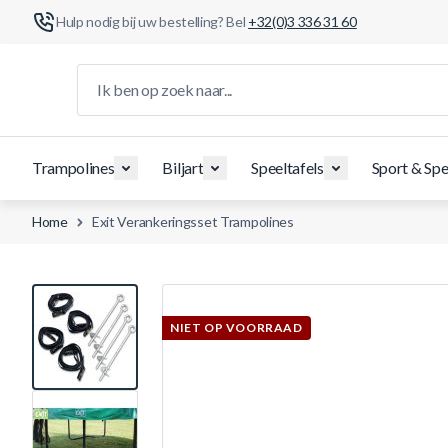
Hulp nodig bij uw bestelling? Bel
+32(0)3 336 31 60
Ga naar de inhoud
Ik ben op zoek naar...
Trampolines
Biljart
Speeltafels
Sport & Spe
Home
Exit Verankeringsset Trampolines
View larger image
NIET OP VOORRAAD
View larger image