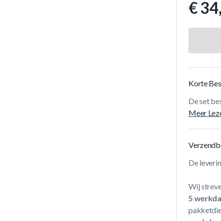
€ 34
Korte Bes
De set be
Meer Lez
Verzendb
De leveri
Wij streve
5 werkd
pakketdie