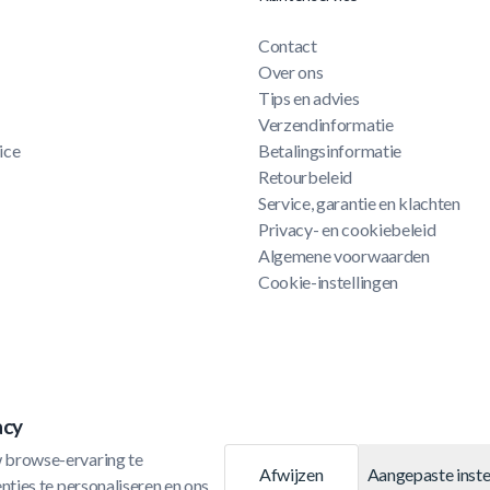
Contact
Over ons
Tips en advies
Verzendinformatie
ice
Betalingsinformatie
Retourbeleid
Service, garantie en klachten
Privacy- en cookiebeleid
Algemene voorwaarden
Cookie-instellingen
acy
 browse-ervaring te 
Afwijzen
Aangepaste inste
ties te personaliseren en ons 