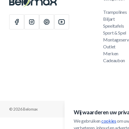
Trampolines
Biljart
Speeltafels
Sport & Spel
Montageserv
Outlet
Merken
Cadeaubon
© 2026 Belomax
Wij waarderen uw priv
We gebruiken 
cookies
 om uw
verbeteren, inhoud en adverten