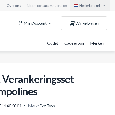
s
Over ons
Neem contact met ons op
Nederland (nl)
Mijn Account
Winkelwagen
Outlet
Cadeaubon
Merken
t Verankeringsset
mpolines
.11.40.30.01
Merk:
Exit Toys