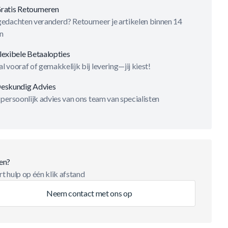
ratis Retourneren
gedachten veranderd? Retourneer je artikelen binnen 14
n
lexibele Betaalopties
l vooraf of gemakkelijk bij levering—jij kiest!
eskundig Advies
 persoonlijk advies van ons team van specialisten
en?
t hulp op één klik afstand
Neem contact met ons op