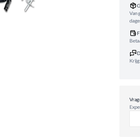
G
Van 
dage
F
Betaa
D
Krijg
Vrag
Exper