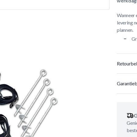
werkdag
Wanneer e
levering n
plannen.
Gr
Retourbel
Garantieb
G
Genie
best