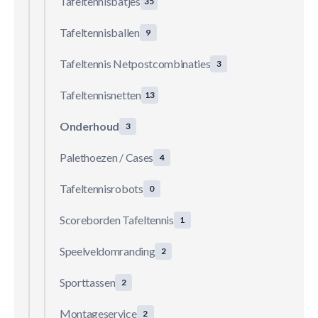
Tafeltennisbatjes
35
Tafeltennisballen
9
Tafeltennis Netpostcombinaties
3
Tafeltennisnetten
13
Onderhoud
3
Palethoezen / Cases
4
Tafeltennisrobots
0
Scoreborden Tafeltennis
1
Speelveldomranding
2
Sporttassen
2
Montageservice
2