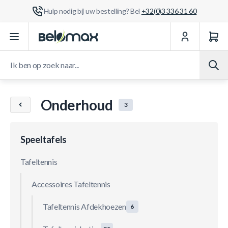
Hulp nodig bij uw bestelling? Bel
+32(0)3 336 31 60
Ga naar de inhoud
Ik ben op zoek naar...
Onderhoud
3
Speeltafels
Tafeltennis
Accessoires Tafeltennis
Tafeltennis Afdekhoezen
6