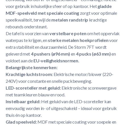
voor gebruik in huiselijke sfeer of op kantoor. Het
gladde
MDF-speelveld met speciale coating
zorgt voor optimale
speelkwaliteit, terwijl de
metalen randstrip
krachtige
rebounds ondersteunt.
De tafel is voorzien van
verstelbare poten
om het oppervlak
waterpas te krijgen, en
sterke metalen hoekprofielen
voor
extra stabiliteit en duurzaamheid. De Storm 7FT wordt
geleverd met
4 pushers (ø96 mm)
en
4 pucks (ø63 mm)
en
voldoet aan de
EU-veiligheidsnormen
.
Belangrijkste kenmerken:
Krachtige luchtstroom:
Elektrische motor/blower (220–
240V) voor constante en snelle puckbeweging.
LED-scoreteller met geluid:
Elektronische scoreweergave
met teamkleuren blauw en rood.
Instelbaar geluid:
Het geluid van de LED-scoreteller kan
eenvoudig worden in- of uitgeschakeld – ideaal voor gebruik
thuis én op kantoor.
Glad speelveld:
MDF met speciale coating voor soepele en