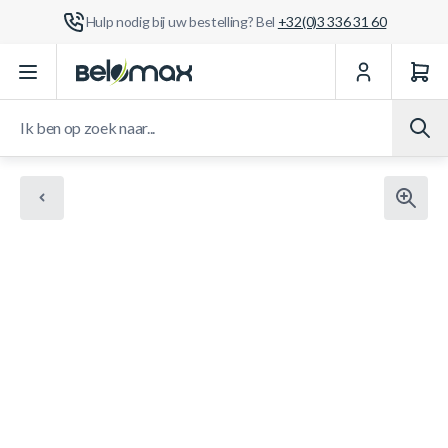
Hulp nodig bij uw bestelling? Bel
+32(0)3 336 31 60
Ga naar de inhoud
Ik ben op zoek naar...