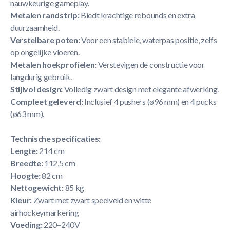
nauwkeurige gameplay.
Metalen randstrip:
Biedt krachtige rebounds en extra
duurzaamheid.
Verstelbare poten:
Voor een stabiele, waterpas positie, zelfs
op ongelijke vloeren.
Metalen hoekprofielen:
Verstevigen de constructie voor
langdurig gebruik.
Stijlvol design:
Volledig zwart design met elegante afwerking.
Compleet geleverd:
Inclusief 4 pushers (ø96 mm) en 4 pucks
(ø63 mm).
Technische specificaties:
Lengte:
214 cm
Breedte:
112,5 cm
Hoogte:
82 cm
Nettogewicht:
85 kg
Kleur:
Zwart met zwart speelveld en witte
airhockeymarkering
Voeding:
220–240V