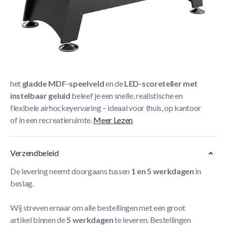
Korte Beschrijving
De
NORTH Storm Airhockeytafel Zwart/Zwart 7FT
is
een stijlvolle en krachtige tafel die prestaties combineert
met elegant design. Dankzij de
sterke elektrische motor
,
het
gladde MDF-speelveld
en de
LED-scoreteller met
instelbaar geluid
beleef je een snelle, realistische en
flexibele airhockeyervaring – ideaal voor thuis, op kantoor
of in een recreatieruimte.
Meer Lezen
Verzendbeleid
De levering neemt doorgaans tussen
1 en 5 werkdagen
in
beslag.
Wij streven ernaar om alle bestellingen met een groot
artikel binnen de
5 werkdagen
te leveren. Bestellingen