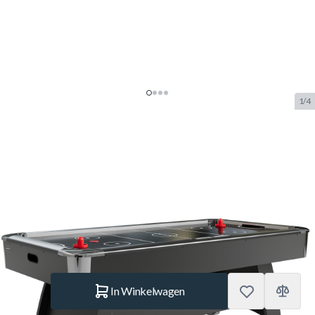
1/4
NORTH Storm Airhockeytafel
Zwart/Zwart 7FT
SKU:
NORTH.4020.212
Merk:
NORTH
€ 599.–
Op voorraad
was
€ 649.–
-8%
Aantal
In Winkelwagen