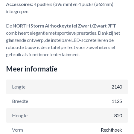
Accessoires:
4 pushers (ø96 mm) en 4 pucks (ø63 mm)
inbegrepen
De
NORTH Storm Airhockeytafel Zwart/Zwart 7FT
combineert elegantie met sportieve prestaties. Dankzij het
glanzende ontwerp, de instelbare LED-scoreteller en de
robuuste bouw is deze tafel perfect voor zowel intensief
gebruik als functioneel entertainment.
Meer informatie
Lengte
2140
Breedte
1125
Hoogte
820
Vorm
Rechthoek