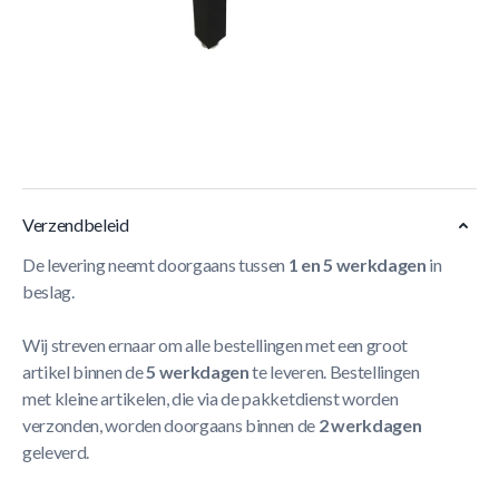
Korte Beschrijving
De
TopTable Competition Soccer Voetbaltafel Print
is
een zware, stabiele tafel met 16 mm stangen, grasprint
speelveld, metalen frame en levellers. Inclusief 3 balletjes.
Meer Lezen
Verzendbeleid
De levering neemt doorgaans tussen
1 en 5 werkdagen
in
beslag.
Wij streven ernaar om alle bestellingen met een groot
artikel binnen de
5 werkdagen
te leveren. Bestellingen
met kleine artikelen, die via de pakketdienst worden
verzonden, worden doorgaans binnen de
2 werkdagen
geleverd.