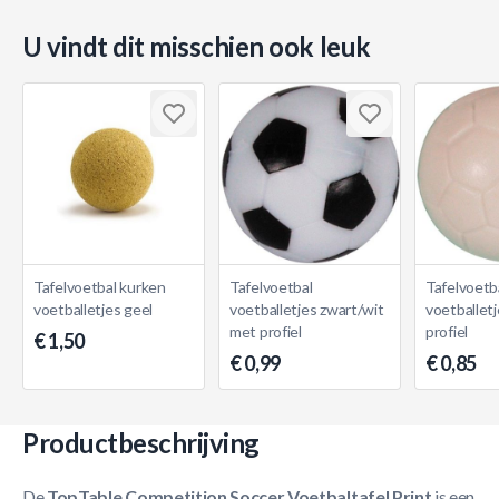
U vindt dit misschien ook leuk
Tafelvoetbal kurken
Tafelvoetbal
Tafelvoetb
voetballetjes geel
voetballetjes zwart/wit
voetballet
met profiel
profiel
€ 1,50
€ 0,99
€ 0,85
Productbeschrijving
De
TopTable Competition Soccer Voetbaltafel Print
is een