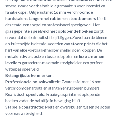
stoere, zware voetbaltafel die gemaakt is voor intensief en
fanatiek spel. Uitgerust met
16 mm verchroomde
hardstalen stangen
met
rubberen stootbumpers
biedt
deze tafel een soepel en professioneel speelgevoel. Het
grasgeprinte speelveld met oplopende hoeken
zorgt
ervoor dat de bal nooit stil blijft liggen. Zowel aan de binnen-
als buitenzijde is de tafel voorzien van
stoere prints
die het
hart van elke voetballiefhebber sneller doen kloppen. De
metalen dwarsbuizen
tussen de poten en
luxe chromen
levellers
garanderen maximale stevigheid en een perfect
waterpas speelveld.
Belangrijkste kenmerken:
Professionele bouwkwaliteit:
Zware tafel met 16 mm
verchroomde hardstalen stangen en rubberen bumpers.
Realistisch speelveld:
Fraaie grasprint met oplopende
hoeken zodat de bal altijd in beweging blijft.
Stabiele constructie:
Metalen dwarsbuizen tussen de poten
voor extra stevigheid.