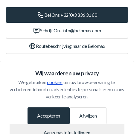
Bel Ons +32(0)3 336 31 60
Schrijf Ons
info@belomax.com
Routebeschrijving naar de Belomax
Categorieën
Wij waarderen uw privacy
We gebruiken 
cookies
 om uw browse-ervaring te 
Klantenservice
verbeteren, inhoud en advertenties te personaliseren en ons 
verkeer te analyseren.
© 2026 Belomax
Ontwikkeld door
Accepteren
Afwijzen
Aangepaste instellingen