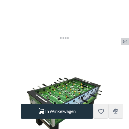
1/4
TopTable Competition Soccer
Voetbaltafel Print
SKU:
TT.VC0197
Merk:
TopTable
€ 319,85
Op voorraad
Aantal
In Winkelwagen