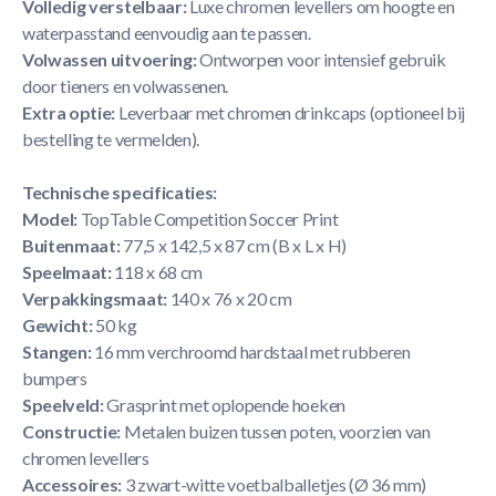
Volledig verstelbaar:
Luxe chromen levellers om hoogte en
waterpasstand eenvoudig aan te passen.
Volwassen uitvoering:
Ontworpen voor intensief gebruik
door tieners en volwassenen.
Extra optie:
Leverbaar met chromen drinkcaps (optioneel bij
bestelling te vermelden).
Technische specificaties:
Model:
TopTable Competition Soccer Print
Buitenmaat:
77,5 x 142,5 x 87 cm (B x L x H)
Speelmaat:
118 x 68 cm
Verpakkingsmaat:
140 x 76 x 20 cm
Gewicht:
50 kg
Stangen:
16 mm verchroomd hardstaal met rubberen
bumpers
Speelveld:
Grasprint met oplopende hoeken
Constructie:
Metalen buizen tussen poten, voorzien van
chromen levellers
Accessoires:
3 zwart-witte voetbalballetjes (Ø 36 mm)