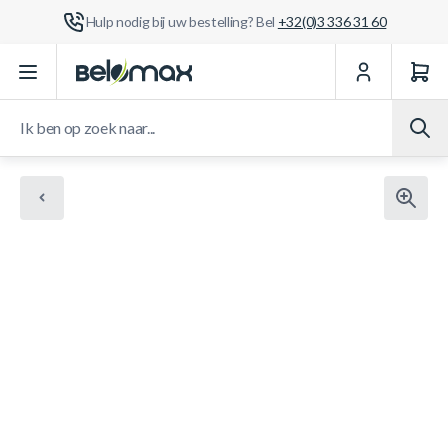
Hulp nodig bij uw bestelling? Bel
+32(0)3 336 31 60
Ga naar de inhoud
Ik ben op zoek naar...