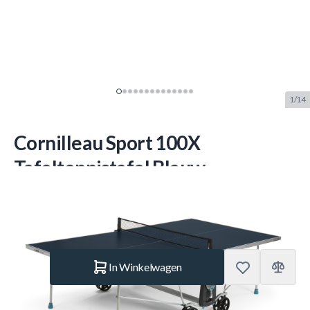
1/14
Cornilleau Sport 100X
Tafeltennistafel Blauw
SKU:
COR.115100
Merk:
Cornilleau
€ 535.–
Op voorraad
Aantal
In Winkelwagen