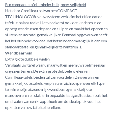
Een compacte tafel - minder bulk, meer veiligheid
Het door Cornilleau ontworpen COMPACT
TECHNOLOGY®-vouwsysteem verkleint het risico dat de
tafel uit balans raakt. Het voorkomt ook dat kinderen in de
opbergstand tussen de panelen sluipen en maakt het openen en
sluiten van uw tafel gemakkelijker. Eenmaal opgevouwen heeft
het het dubbele voordeel dat het minder omvangrijk is dan een
standaardtafel en gemakkelijker te hanteren is.
Wendbaarheid
Extra grote dubbele wielen
Verplaats uw tafel waar u maar wilt en neem uw spel mee naar
ongezien terrein. De extra grote dubbele wielen van
Cornilleau-tafels bieden tal van voordelen. Ze overwinnen
gemakkelijk obstakels, verplaatsen zich soepel over elk type
terrein en zijn uitzonderlijk wendbaar, gemakkelijk te
manoeuvreren en stabiel in bepaalde lastige situaties, zoals het
omdraaien van een krappe hoek om de ideale plek voor het
opzetten van uw tafel te bereiken.