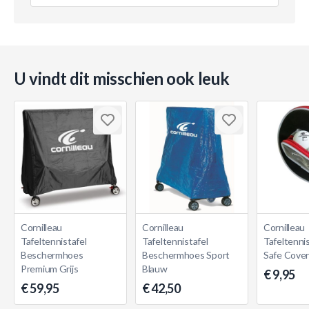
U vindt dit misschien ook leuk
Cornilleau
Cornilleau
Cornilleau
Tafeltennistafel
Tafeltennistafel
Tafeltenni
Beschermhoes
Beschermhoes Sport
Safe Cove
Premium Grijs
Blauw
€ 9,95
€ 59,95
€ 42,50