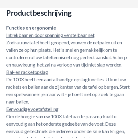
Productbeschrijving
Functies en ergonomie
Intrekbaar en door spanning verstelbaar net
Zodra u uw tafel heeft geopend, vouwen de netpalen uit en
vallen ze op hun plaats. Het is snel en gemakkelijk om te
controleren of uw tafeltennisnet nog perfect aansluit. Scherp
en nauwkeurig, het zal na verloop van tijd niet slap worden.
Bal- en racketopslag
De 100X heeft een aantal handige opslagfuncties. U kunt uw
rackets en ballen aan de zijkanten van de tafel opbergen. Start
een spel wanneer je maar wilt - je hoeft niet op zoek te gaan
naar ballen.
Eenvoudige voetafstelling
Om de hoogte van uw 100X tafel aan te passen, draait u
eenvoudig aan het onderste gedeelte van de voet. Deze
eenvoudige techniek die iedereen onder de knie kan krijgen,