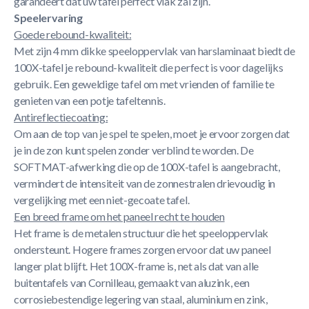
garandeert dat uw tafel perfect vlak zal zijn.
Speelervaring
Goede rebound-kwaliteit:
Met zijn 4 mm dikke speeloppervlak van harslaminaat biedt de
100X-tafel je rebound-kwaliteit die perfect is voor dagelijks
gebruik. Een geweldige tafel om met vrienden of familie te
genieten van een potje tafeltennis.
Antireflectiecoating:
Om aan de top van je spel te spelen, moet je ervoor zorgen dat
je in de zon kunt spelen zonder verblind te worden. De
SOFTMAT-afwerking die op de 100X-tafel is aangebracht,
vermindert de intensiteit van de zonnestralen drievoudig in
vergelijking met een niet-gecoate tafel.
Een breed frame om het paneel recht te houden
Het frame is de metalen structuur die het speeloppervlak
ondersteunt. Hogere frames zorgen ervoor dat uw paneel
langer plat blijft. Het 100X-frame is, net als dat van alle
buitentafels van Cornilleau, gemaakt van aluzink, een
corrosiebestendige legering van staal, aluminium en zink,