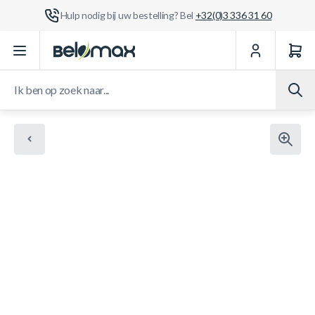
Hulp nodig bij uw bestelling? Bel
+32(0)3 336 31 60
Ga naar de inhoud
Ik ben op zoek naar...