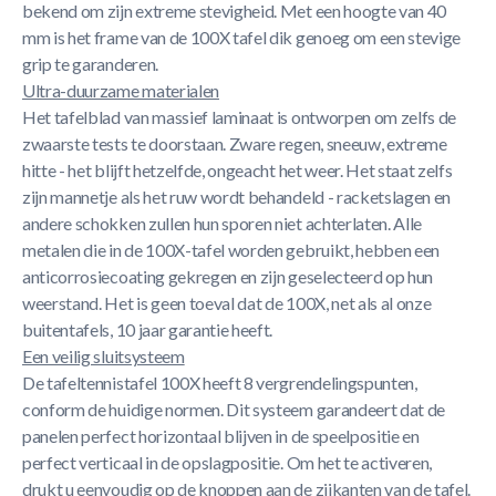
bekend om zijn extreme stevigheid. Met een hoogte van 40
mm is het frame van de 100X tafel dik genoeg om een ​​stevige
grip te garanderen.
Ultra-duurzame materialen
Het tafelblad van massief laminaat is ontworpen om zelfs de
zwaarste tests te doorstaan. Zware regen, sneeuw, extreme
hitte - het blijft hetzelfde, ongeacht het weer. Het staat zelfs
zijn mannetje als het ruw wordt behandeld - racketslagen en
andere schokken zullen hun sporen niet achterlaten. Alle
metalen die in de 100X-tafel worden gebruikt, hebben een
anticorrosiecoating gekregen en zijn geselecteerd op hun
weerstand. Het is geen toeval dat de 100X, net als al onze
buitentafels, 10 jaar garantie heeft.
Een veilig sluitsysteem
De tafeltennistafel 100X heeft 8 vergrendelingspunten,
conform de huidige normen. Dit systeem garandeert dat de
panelen perfect horizontaal blijven in de speelpositie en
perfect verticaal in de opslagpositie. Om het te activeren,
drukt u eenvoudig op de knoppen aan de zijkanten van de tafel.