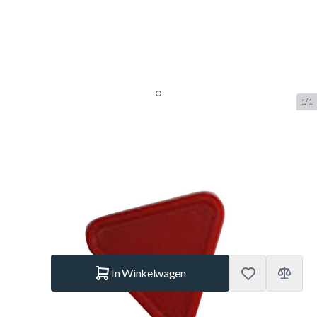
1/1
TopTable Airhockey fun puck
triangle
SKU:
TT.AC7100
Merk:
TopTable
€ 2.–
Op voorraad
Aantal
In Winkelwagen