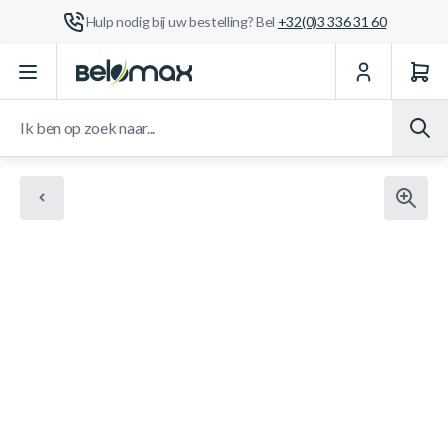
Hulp nodig bij uw bestelling? Bel
+32(0)3 336 31 60
Ga naar de inhoud
Ik ben op zoek naar...