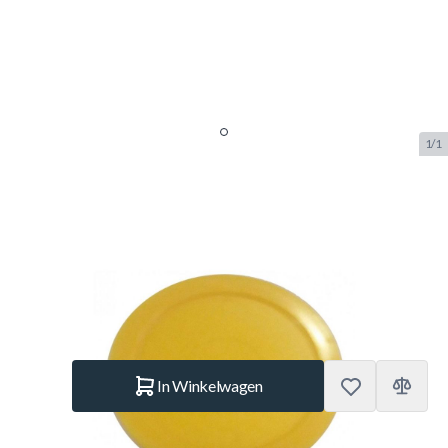
1/1
TopTable airhockey puck geel
63mm
SKU:
TT.AC7108
Merk:
TopTable
€ 1,50
Op voorraad
Aantal
In Winkelwagen