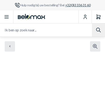
Hulp nodig bij uw bestelling? Bel
+32(0)3 336 31 60
Ga naar de inhoud
Ik ben op zoek naar...