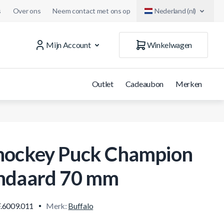
s
Over ons
Neem contact met ons op
Nederland (nl)
Mijn Account
Winkelwagen
Outlet
Cadeaubon
Merken
hockey Puck Champion
ndaard 70 mm
.6009.011
Merk:
Buffalo