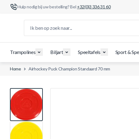
Hulp nodig bij uw bestelling? Bel
+32(0)3 336 31 60
Ga naar de inhoud
Ik ben op zoek naar...
Trampolines
Biljart
Speeltafels
Sport & Spe
Home
Airhockey Puck Champion Standaard 70 mm
View larger image
View larger image