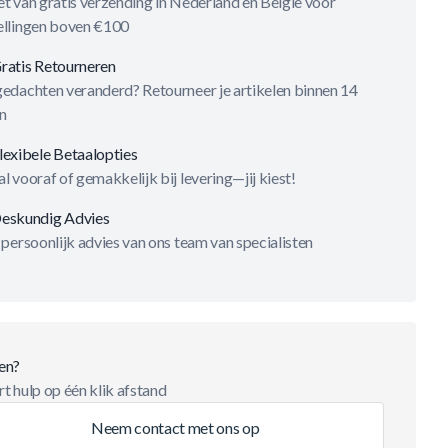
t van gratis verzending in Nederland en België voor
ellingen boven €100
ratis Retourneren
gedachten veranderd? Retourneer je artikelen binnen 14
n
lexibele Betaalopties
l vooraf of gemakkelijk bij levering—jij kiest!
eskundig Advies
 persoonlijk advies van ons team van specialisten
en?
t hulp op één klik afstand
Neem contact met ons op