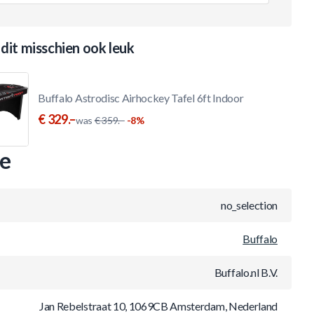
 dit misschien ook leuk
Buffalo Astrodisc Airhockey Tafel 6ft Indoor
€ 329.–
was
€ 359.–
-8%
ie
no_selection
Buffalo
Buffalo.nl B.V.
Jan Rebelstraat 10, 1069CB Amsterdam, Nederland