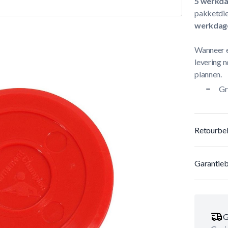
5 werkd
pakketdie
werkdag
Wanneer e
levering n
plannen.
Gr
Retourbel
Garantieb
G