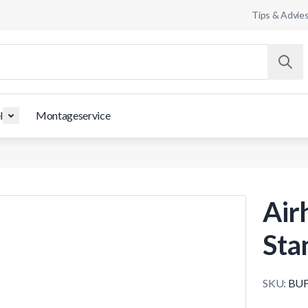
Tips & Advie
l
Montageservice
Air
Sta
SKU:
BUF