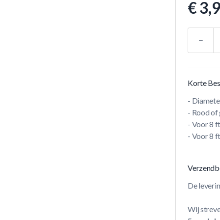
€ 3,
Aantal
Korte Bes
- Diamete
- Rood of 
- Voor 8 
- Voor 8 f
Verzendb
De leveri
Wij streve