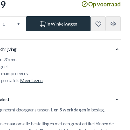
99
Op voorraad
In Winkelwagen
chrijving
r: 70 mm
geel.
ft muntproevers
t pro tafels
Meer Lezen
eleid
ng neemt doorgaans tussen
1 en 5 werkdagen
in beslag.
n ernaar om alle bestellingen met een groot artikel binnen de