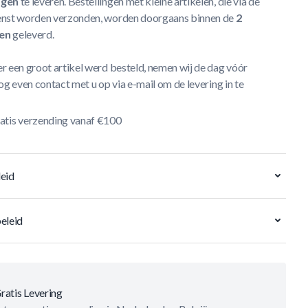
agen
te leveren. Bestellingen met kleine artikelen, die via de
nst worden verzonden, worden doorgaans binnen de
2
en
geleverd.
r een groot artikel werd besteld, nemen wij de dag vóór
og even contact met u op via e-mail om de levering in te
atis verzending vanaf €100
eid
eleid
ratis Levering