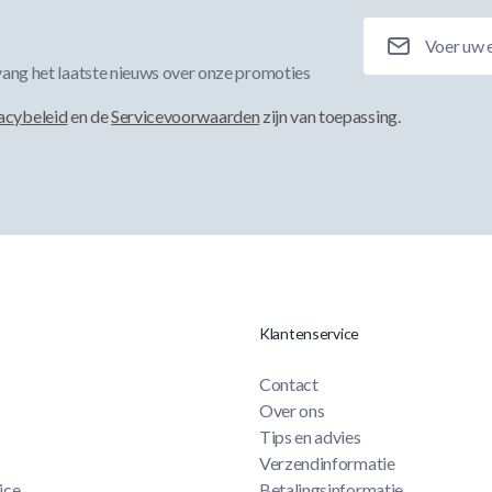
E-mailadres
ang het laatste nieuws over onze promoties
acybeleid
en de
Servicevoorwaarden
zijn van toepassing.
Klantenservice
Contact
Over ons
Tips en advies
Verzendinformatie
ice
Betalingsinformatie