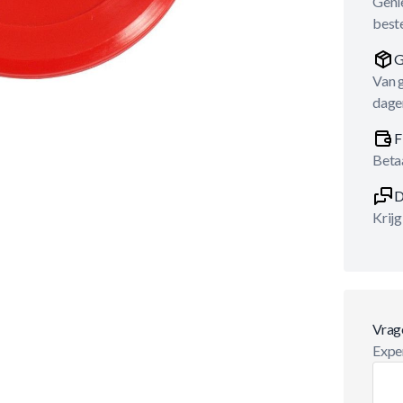
Genie
best
G
Van 
dage
F
Betaa
D
Krijg
Vrag
Exper