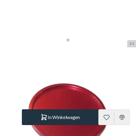
1/1
TopTable Profesional Alu Puck
Red
SKU:
TT.AC7138
Merk:
TopTable
€ 7,50
Op voorraad
Aantal
In Winkelwagen