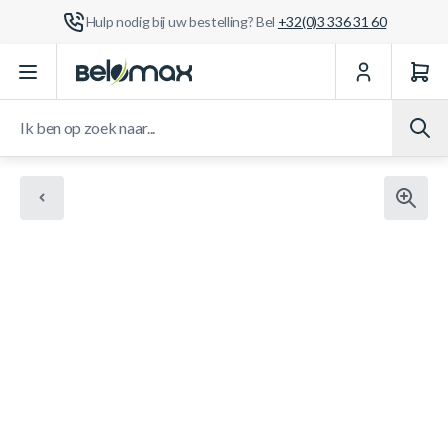
Hulp nodig bij uw bestelling? Bel
+32(0)3 336 31 60
Ga naar de inhoud
Ik ben op zoek naar...