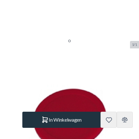
1/1
TopTable airhockey puck rood
63mm
SKU:
TT.AC7110
Merk:
TopTable
€ 1,20
Op voorraad
Aantal
In Winkelwagen