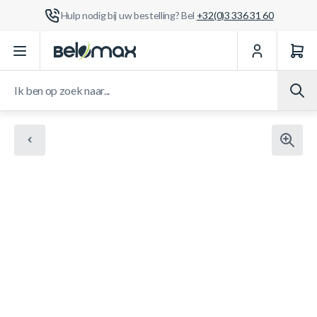
Hulp nodig bij uw bestelling? Bel
+32(0)3 336 31 60
Ga naar de inhoud
Ik ben op zoek naar...