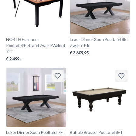
NORTH Essence
Lexor Dinner Xoon Pooltafel 8FT
Pooltafel/Eettafel Zwart/Walnut
Zwarte Eik
7FT
€ 3.609,95
€ 2.499.–
Lexor Dinner Xoon Pooltafel 7FT
Buffalo Brussel Pooltafel 8FT