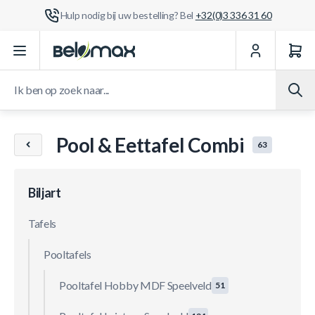
Hulp nodig bij uw bestelling? Bel
+32(0)3 336 31 60
Ga naar de inhoud
Ik ben op zoek naar...
Pool & Eettafel Combi
63
Biljart
Tafels
Pooltafels
Pooltafel Hobby MDF Speelveld
51