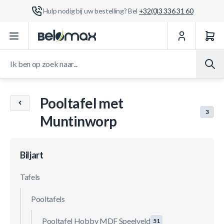
Hulp nodig bij uw bestelling? Bel
+32(0)3 336 31 60
Ga naar de inhoud
Ik ben op zoek naar...
Pooltafel met
3
Muntinworp
Biljart
Tafels
Pooltafels
Pooltafel Hobby MDF Speelveld
51