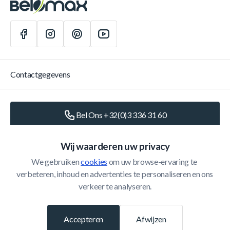
Contactgegevens
Bel Ons +32(0)3 336 31 60
Schrijf Ons
info@belomax.com
Wij waarderen uw privacy
We gebruiken 
cookies
 om uw browse-ervaring te 
Routebeschrijving naar de Belomax
verbeteren, inhoud en advertenties te personaliseren en ons 
verkeer te analyseren.
Categorieën
Accepteren
Afwijzen