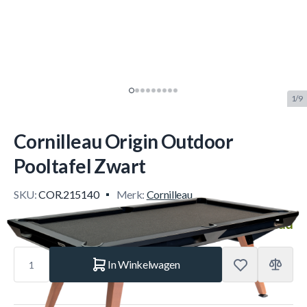
1/9
Cornilleau Origin Outdoor
Pooltafel Zwart
SKU:
COR.215140
Merk:
Cornilleau
€ 5.490.–
Op voorraad
Aantal
In Winkelwagen