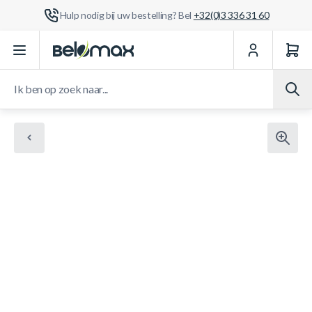
Hulp nodig bij uw bestelling? Bel
+32(0)3 336 31 60
Ga naar de inhoud
Ik ben op zoek naar...