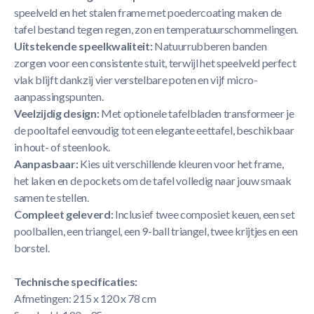
speelveld en het stalen frame met poedercoating maken de
tafel bestand tegen regen, zon en temperatuurschommelingen.
Uitstekende speelkwaliteit:
Natuurrubberen banden
zorgen voor een consistente stuit, terwijl het speelveld perfect
vlak blijft dankzij vier verstelbare poten en vijf micro-
aanpassingspunten.
Veelzijdig design:
Met optionele tafelbladen transformeer je
de pooltafel eenvoudig tot een elegante eettafel, beschikbaar
in hout- of steenlook.
Aanpasbaar:
Kies uit verschillende kleuren voor het frame,
het laken en de pockets om de tafel volledig naar jouw smaak
samen te stellen.
Compleet geleverd:
Inclusief twee composiet keuen, een set
poolballen, een triangel, een 9-ball triangel, twee krijtjes en een
borstel.
Technische specificaties:
Afmetingen: 215 x 120 x 78 cm