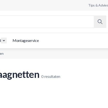
Tips & Advie
l
Montageservice
ten
aagnetten
0
resultaten