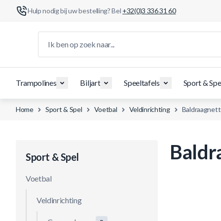
Hulp nodig bij uw bestelling? Bel
+32(0)3 336 31 60
Ga naar de inhoud
Ik ben op zoek naar...
Trampolines
Biljart
Speeltafels
Sport & Spe
Home
Sport & Spel
Voetbal
Veldinrichting
Baldraagnet
Baldr
Sport & Spel
Voetbal
Veldinrichting