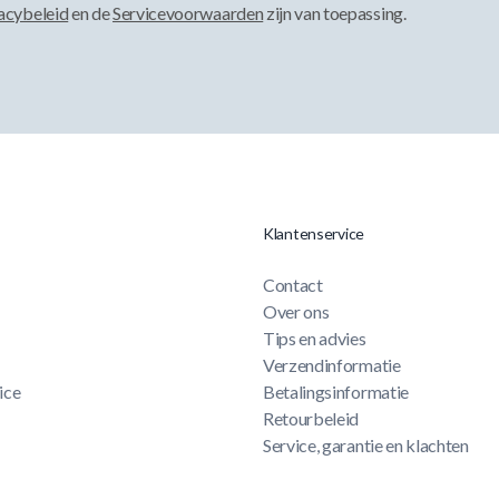
acybeleid
en de
Servicevoorwaarden
zijn van toepassing.
Klantenservice
Contact
Over ons
Tips en advies
Verzendinformatie
ice
Betalingsinformatie
Retourbeleid
Service, garantie en klachten
Privacy- en cookiebeleid
Algemene voorwaarden