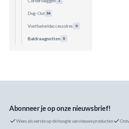
Cornervlaggen
2
Dug-Out
36
Voetbalveldaccessoires
0
Baldraagnetten
0
Abonneer je op onze nieuwsbrief!
Wees als eerste op de hoogte van nieuwe producten
Ontv