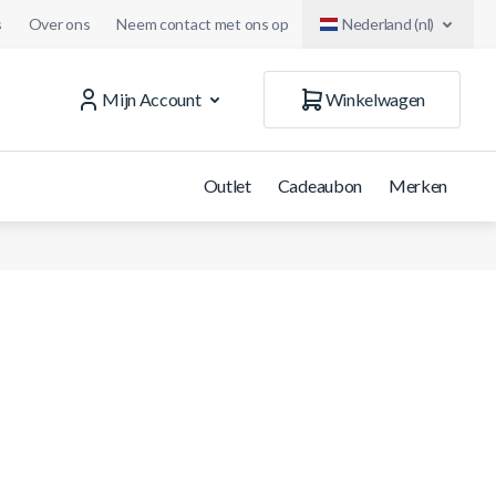
s
Over ons
Neem contact met ons op
Nederland (nl)
Mijn Account
Winkelwagen
Outlet
Cadeaubon
Merken