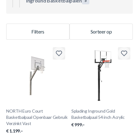
Inground Basketbalpalen
5
Filters
Sorteer op
NORTH Euro Court
Splading Inground Gold
Basketbalpaal Openbaar Gebruik
Basketbalpaal 54 inch Acrylic
Verzinkt Vast
€ 999.–
€ 1.199.–