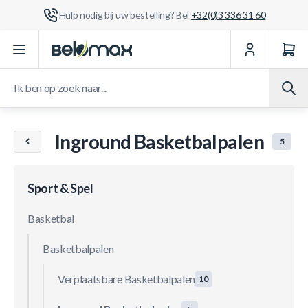
Hulp nodig bij uw bestelling? Bel
+32(0)3 336 31 60
Ga naar de inhoud
Ik ben op zoek naar...
Inground Basketbalpalen
5
Sport & Spel
Basketbal
Basketbalpalen
Verplaatsbare Basketbalpalen
10