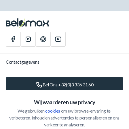
Contactgegevens
Bel Ons +32(0)3 336 31 60
Schrijf Ons
info@belomax.com
Wij waarderen uw privacy
We gebruiken 
cookies
 om uw browse-ervaring te 
Routebeschrijving naar de Belomax
verbeteren, inhoud en advertenties te personaliseren en ons 
verkeer te analyseren.