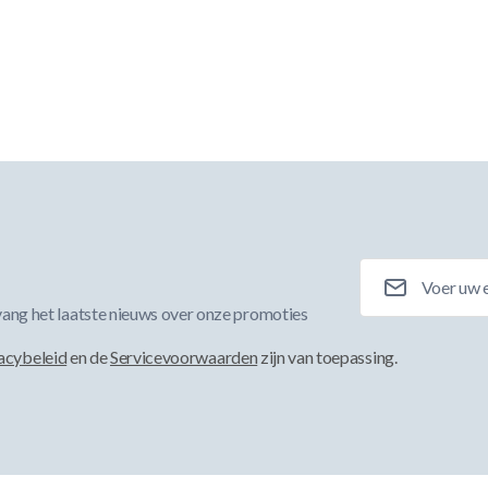
E-mailadres
ang het laatste nieuws over onze promoties
acybeleid
en de
Servicevoorwaarden
zijn van toepassing.