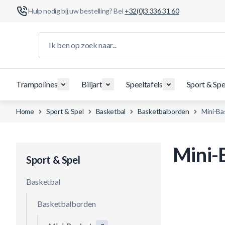
Hulp nodig bij uw bestelling? Bel
+32(0)3 336 31 60
Ga naar de inhoud
Ik ben op zoek naar...
Trampolines
Biljart
Speeltafels
Sport & Spe
Home
Sport & Spel
Basketbal
Basketbalborden
Mini-Ba
Mini-
Sport & Spel
Basketbal
Basketbalborden