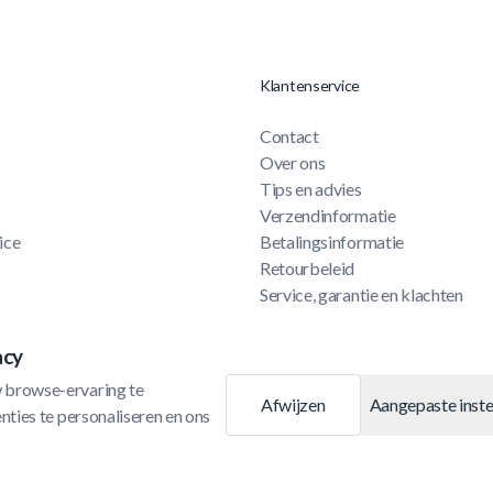
Klantenservice
Contact
Over ons
Tips en advies
Verzendinformatie
ice
Betalingsinformatie
Retourbeleid
Service, garantie en klachten
Privacy- en cookiebeleid
Algemene voorwaarden
acy
Cookie-instellingen
 browse-ervaring te 
Afwijzen
Aangepaste inste
ties te personaliseren en ons 