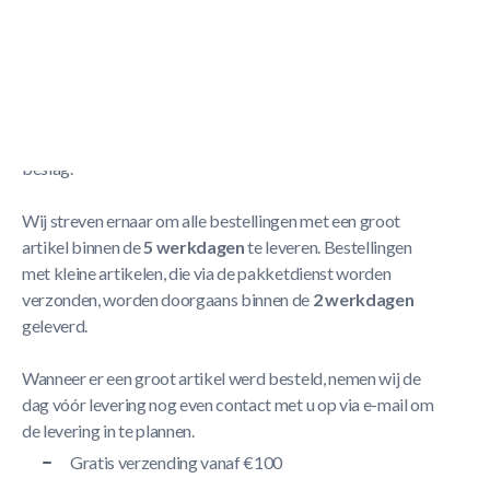
Poteau LEISURE COMPACT
Meer Lezen
Verzendbeleid
De levering neemt doorgaans tussen
1 en 5 werkdagen
in
beslag.
Wij streven ernaar om alle bestellingen met een groot
artikel binnen de
5 werkdagen
te leveren. Bestellingen
met kleine artikelen, die via de pakketdienst worden
verzonden, worden doorgaans binnen de
2 werkdagen
geleverd.
Wanneer er een groot artikel werd besteld, nemen wij de
dag vóór levering nog even contact met u op via e-mail om
de levering in te plannen.
Gratis verzending vanaf €100