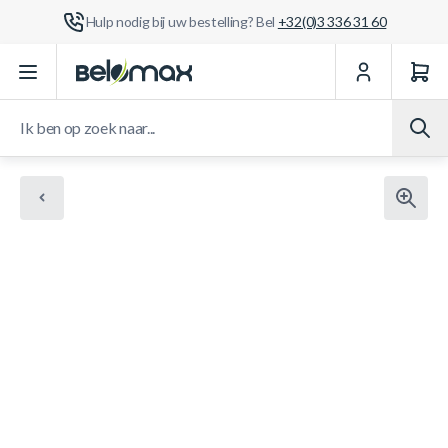
Hulp nodig bij uw bestelling? Bel
+32(0)3 336 31 60
Ga naar de inhoud
Ik ben op zoek naar...