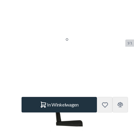
1/1
Poteau LEISURE COMPACT
SKU:
COR.4005
Merk:
Cornilleau
€ 14,95
Op voorraad
Aantal
In Winkelwagen
Korte Beschrijving