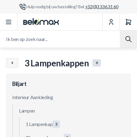
Hulp nodig bij uw bestelling? Bel
+32(0)3 336 31 60
Ga naar de inhoud
Ik ben op zoek naar...
3 Lampenkappen
9
Biljart
Interieur Aankleding
Lampen
1 Lampenkap
2