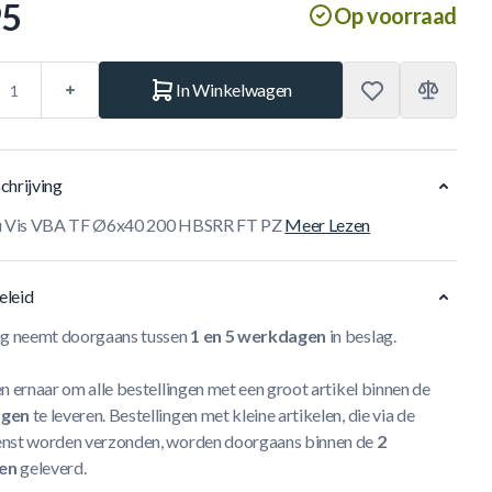
95
Op voorraad
In Winkelwagen
chrijving
au Vis VBA TF Ø6x40 200 HBSRR FT PZ
Meer Lezen
eleid
ng neemt doorgaans tussen
1 en 5 werkdagen
in beslag.
n ernaar om alle bestellingen met een groot artikel binnen de
agen
te leveren. Bestellingen met kleine artikelen, die via de
nst worden verzonden, worden doorgaans binnen de
2
en
geleverd.