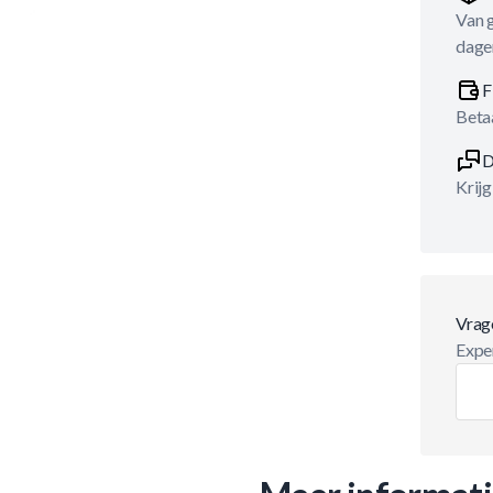
Van 
dage
F
Betaa
D
Krijg
Vrag
Exper