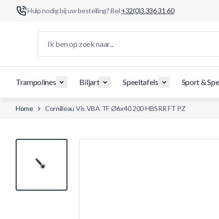
Hulp nodig bij uw bestelling? Bel
+32(0)3 336 31 60
Ga naar de inhoud
Ik ben op zoek naar...
Trampolines
Biljart
Speeltafels
Sport & Spe
Home
Cornilleau Vis VBA TF Ø6x40 200 HBSRR FT PZ
View larger image