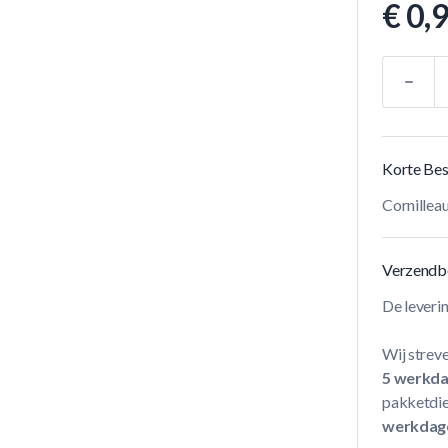
€ 0,
Aantal
Korte Bes
Cornille
Verzendb
De leveri
Wij streve
5 werkd
pakketdie
werkdag