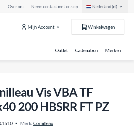
s
Over ons
Neem contact met ons op
Nederland (nl)
Mijn Account
Winkelwagen
Outlet
Cadeaubon
Merken
nilleau Vis VBA TF
40 200 HBSRR FT PZ
.1510
Merk:
Cornilleau