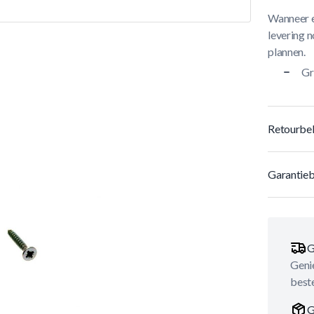
Wanneer e
levering n
plannen.
Gr
Retourbel
Garantieb
G
Genie
best
G