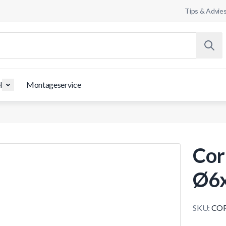
Tips & Advie
l
Montageservice
Cor
Ø6x
SKU:
COR