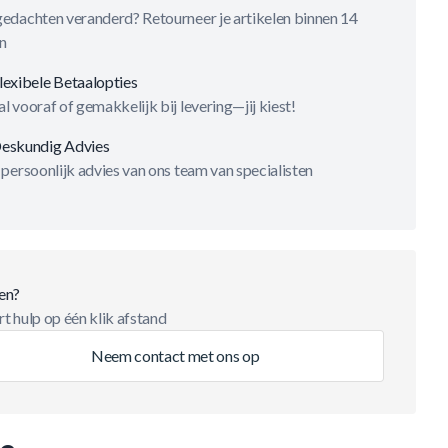
gedachten veranderd? Retourneer je artikelen binnen 14
n
lexibele Betaalopties
l vooraf of gemakkelijk bij levering—jij kiest!
eskundig Advies
 persoonlijk advies van ons team van specialisten
en?
t hulp op één klik afstand
Neem contact met ons op