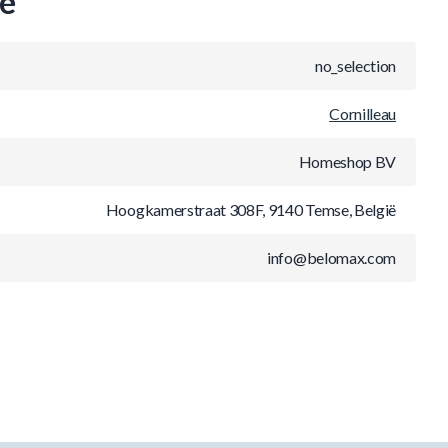
ie
no_selection
Cornilleau
Homeshop BV
Hoogkamerstraat 308F, 9140 Temse, België
info@belomax.com