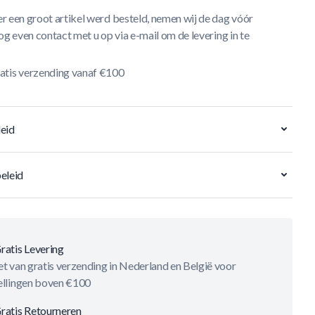
r een groot artikel werd besteld, nemen wij de dag vóór
og even contact met u op via e-mail om de levering in te
atis verzending vanaf €100
eid
eleid
ratis Levering
t van gratis verzending in Nederland en België voor
ellingen boven €100
ratis Retourneren