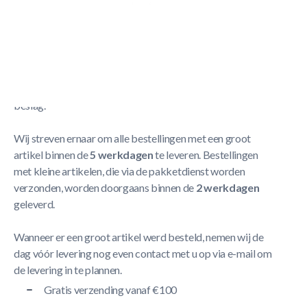
Cornilleau filet + porte-filet
Meer Lezen
Verzendbeleid
De levering neemt doorgaans tussen
1 en 5 werkdagen
in
beslag.
Wij streven ernaar om alle bestellingen met een groot
artikel binnen de
5 werkdagen
te leveren. Bestellingen
met kleine artikelen, die via de pakketdienst worden
verzonden, worden doorgaans binnen de
2 werkdagen
geleverd.
Wanneer er een groot artikel werd besteld, nemen wij de
dag vóór levering nog even contact met u op via e-mail om
de levering in te plannen.
Gratis verzending vanaf €100