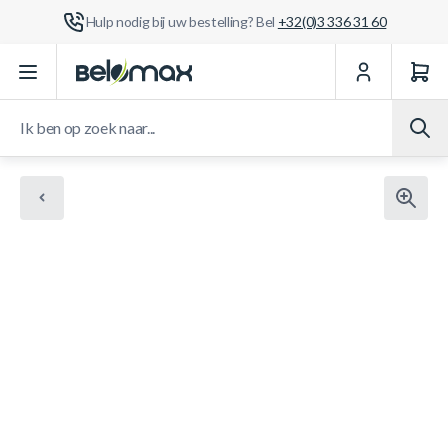
Hulp nodig bij uw bestelling? Bel
+32(0)3 336 31 60
Ga naar de inhoud
Ik ben op zoek naar...