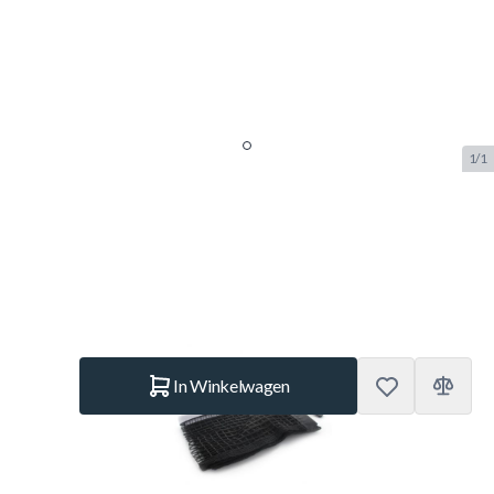
1/1
Cornilleau filet + porte-filet
SKU:
COR.2831
Merk:
Cornilleau
€ 49,95
Op voorraad
Aantal
In Winkelwagen
Korte Beschrijving