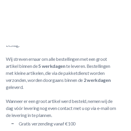
Cornilleau Filet HOBBY 1604
Meer Lezen
Verzendbeleid
De levering neemt doorgaans tussen
1 en 5 werkdagen
in
beslag.
Wij streven ernaar om alle bestellingen met een groot
artikel binnen de
5 werkdagen
te leveren. Bestellingen
met kleine artikelen, die via de pakketdienst worden
verzonden, worden doorgaans binnen de
2 werkdagen
geleverd.
Wanneer er een groot artikel werd besteld, nemen wij de
dag vóór levering nog even contact met u op via e-mail om
de levering in te plannen.
Gratis verzending vanaf €100