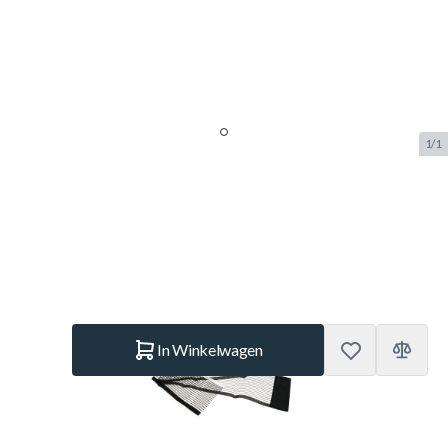
1/1
Cornilleau Filet HOBBY 1605
SKU:
COR.3812
Merk:
Cornilleau
€ 19,95
Op voorraad
Aantal
In Winkelwagen
Korte Beschrijving