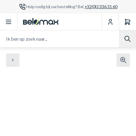
Hulp nodig bij uw bestelling? Bel
+32(0)3 336 31 60
Ga naar de inhoud
Ik ben op zoek naar...