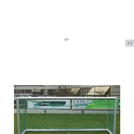
1/2
Calzio Favorit 300 H100
Voetbaldoel Oranje
SKU:
CAL.FAV.300.H.100.ORANJE
Merk:
Calzio
€ 499.–
Op voorraad
Aanpasbare opties:
*
EXTRA MONTAGE DOELNET