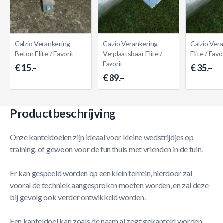
Calzio Verankering
Calzio Verankering
Calzio Ver
Beton Elite / Favorit
Verplaatsbaar Elite /
Elite / Favo
Favorit
€ 15.–
€ 35.–
€ 89.–
Productbeschrijving
Onze kanteldoelen zijn ideaal voor kleine wedstrijdjes op
training, of gewoon voor de fun thuis met vrienden in de tuin.
Er kan gespeeld worden op een klein terrein, hierdoor zal
vooral de techniek aangesproken moeten worden, en zal deze
bij gevolg ook verder ontwikkeld worden.
Een kanteldoel kan zoals de naam al zegt gekanteld worden,