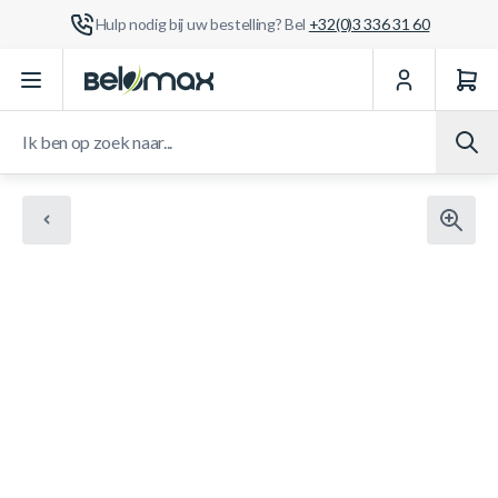
Hulp nodig bij uw bestelling? Bel
+32(0)3 336 31 60
Ga naar de inhoud
Ik ben op zoek naar...