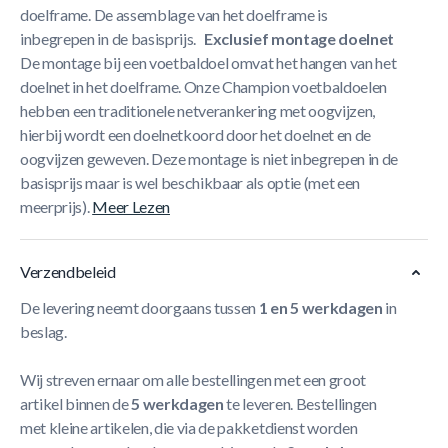
doelframe.
De assemblage van het doelframe is
inbegrepen in de basisprijs.
Exclusief montage doelnet
De montage bij een voetbaldoel omvat het hangen van het
doelnet in het doelframe.
Onze Champion voetbaldoelen
hebben een traditionele netverankering met oogvijzen,
hierbij wordt een doelnetkoord door het doelnet en de
oogvijzen geweven.
Deze montage is niet inbegrepen in de
basisprijs maar is wel beschikbaar als optie (met een
meerprijs).
Meer Lezen
Verzendbeleid
De levering neemt doorgaans tussen
1 en 5 werkdagen
in
beslag.
Wij streven ernaar om alle bestellingen met een groot
artikel binnen de
5 werkdagen
te leveren. Bestellingen
met kleine artikelen, die via de pakketdienst worden