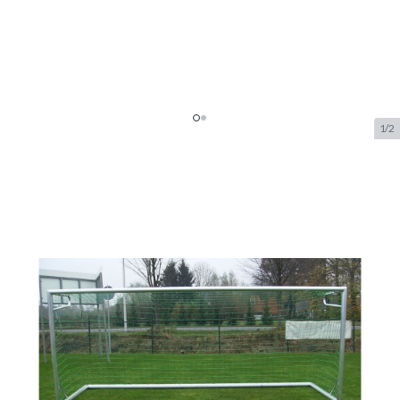
1/2
Calzio Elite 400 Voetbaldoel
Groen
SKU:
CAL.ELI.400.GROEN
Merk:
Calzio
€ 649.–
Op voorraad
Aanpasbare opties:
*
EXTRA MONTAGE DOELNET