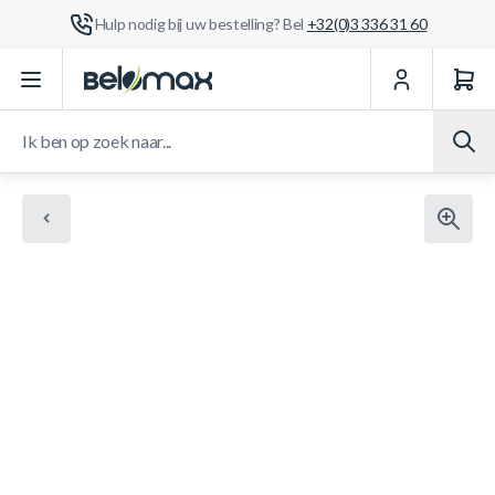
Hulp nodig bij uw bestelling? Bel
+32(0)3 336 31 60
Ga naar de inhoud
Ik ben op zoek naar...