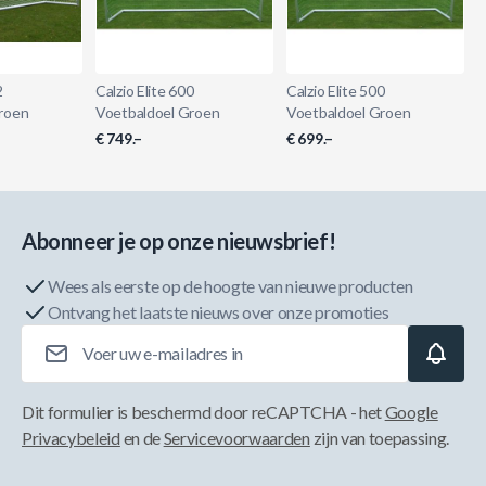
2
Calzio Elite 600
Calzio Elite 500
roen
Voetbaldoel Groen
Voetbaldoel Groen
€ 749.–
€ 699.–
Abonneer je op onze nieuwsbrief!
Wees als eerste op de hoogte van nieuwe producten
Ontvang het laatste nieuws over onze promoties
E-mailadres
Dit formulier is beschermd door reCAPTCHA - het
Google
Privacybeleid
en de
Servicevoorwaarden
zijn van toepassing.