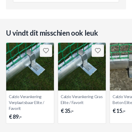
U vindt dit misschien ook leuk
Calzio Verankering
Calzio Verankering Gras
Calzio Ver
Verplaatsbaar Elite /
Elite / Favorit
Beton Elite
Favorit
€ 35.–
€ 15.–
€ 89.–