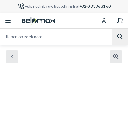
Hulp nodig bij uw bestelling? Bel
+32(0)3 336 31 60
Ga naar de inhoud
Ik ben op zoek naar...