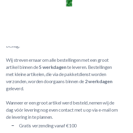
Calzio Doelnet 160 Groen
Meer Lezen
Verzendbeleid
De levering neemt doorgaans tussen
1 en 5 werkdagen
in
beslag.
Wij streven ernaar om alle bestellingen met een groot
artikel binnen de
5 werkdagen
te leveren. Bestellingen
met kleine artikelen, die via de pakketdienst worden
verzonden, worden doorgaans binnen de
2 werkdagen
geleverd.
Wanneer er een groot artikel werd besteld, nemen wij de
dag vóór levering nog even contact met u op via e-mail om
de levering in te plannen.
Gratis verzending vanaf €100