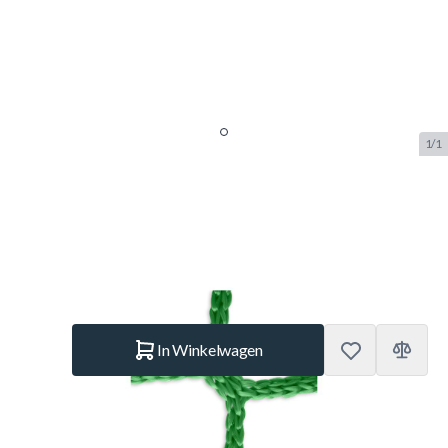
1/1
Calzio Doelnet 160 Groen
SKU:
CAL.DN.160.GR
Merk:
Calzio
€ 50.–
Op voorraad
Aantal
In Winkelwagen
Korte Beschrijving