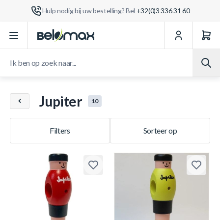
Hulp nodig bij uw bestelling? Bel
+32(0)3 336 31 60
Ga naar de inhoud
Ik ben op zoek naar...
Jupiter
10
Filters
Sorteer op