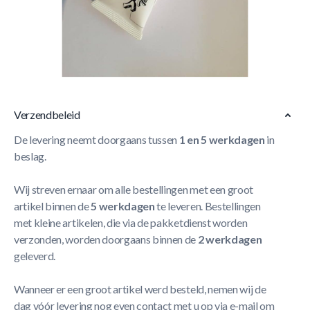
Tube smeermiddel voor op de baren te smeren zodat deze
beter gaan schuiven.
Doordat de baren beter gaan schuiven ga je een vlottere
behandeling hebben met de spelers.
Meer Lezen
Verzendbeleid
De levering neemt doorgaans tussen
1 en 5 werkdagen
in
beslag.
Wij streven ernaar om alle bestellingen met een groot
artikel binnen de
5 werkdagen
te leveren. Bestellingen
met kleine artikelen, die via de pakketdienst worden
verzonden, worden doorgaans binnen de
2 werkdagen
geleverd.
Wanneer er een groot artikel werd besteld, nemen wij de
dag vóór levering nog even contact met u op via e-mail om