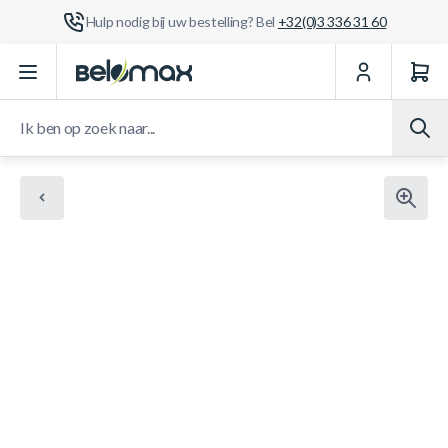
Hulp nodig bij uw bestelling? Bel
+32(0)3 336 31 60
Ga naar de inhoud
Ik ben op zoek naar...