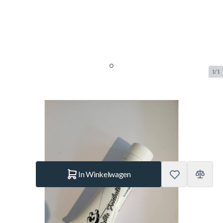
1/1
Jupiter Tube Vet
SKU:
JUP.TUB.VET
Merk:
Jupiter
€ 15.–
Op voorraad
Aantal
In Winkelwagen
Korte Beschrijving