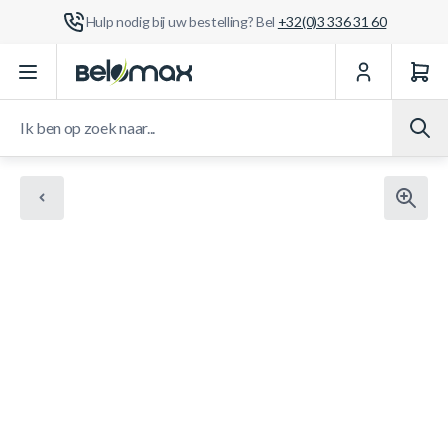
Hulp nodig bij uw bestelling? Bel
+32(0)3 336 31 60
Ga naar de inhoud
Ik ben op zoek naar...