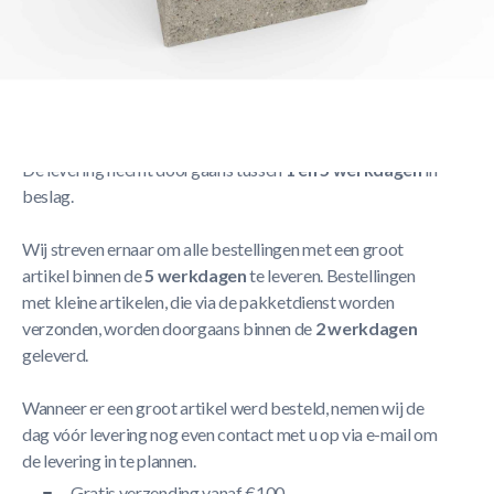
Vast verankeringspunt in een zachte ondergrond
Meer
Lezen
Verzendbeleid
De levering neemt doorgaans tussen
1 en 5 werkdagen
in
beslag.
Wij streven ernaar om alle bestellingen met een groot
artikel binnen de
5 werkdagen
te leveren. Bestellingen
met kleine artikelen, die via de pakketdienst worden
verzonden, worden doorgaans binnen de
2 werkdagen
geleverd.
Wanneer er een groot artikel werd besteld, nemen wij de
dag vóór levering nog even contact met u op via e-mail om
de levering in te plannen.
Gratis verzending vanaf €100