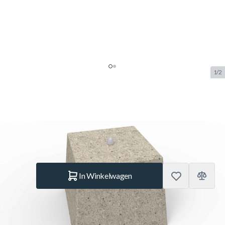
1/2
Betoenpoer
SKU:
ALUS.BTP001
Merk:
Alusport
€ 79.–
Op voorraad
Aantal
In Winkelwagen
Korte Beschrijving