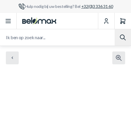
Hulp nodig bij uw bestelling? Bel
+32(0)3 336 31 60
Ga naar de inhoud
Ik ben op zoek naar...