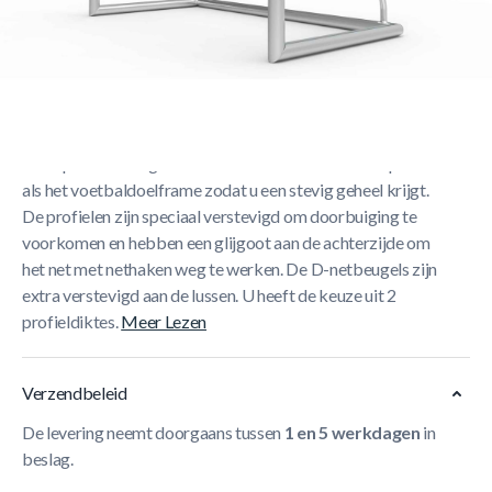
Korte Beschrijving
Onze trainingsdoelen zijn volledig gelast, vervaardigd uit
hoogwaardig aluminium en staan garant voor jarenlang
oefenplezier. Het grondkader bestaat uit hetzelfde profiel
als het voetbaldoelframe zodat u een stevig geheel krijgt.
De profielen zijn speciaal verstevigd om doorbuiging te
voorkomen en hebben een glijgoot aan de achterzijde om
het net met nethaken weg te werken. De D-netbeugels zijn
extra verstevigd aan de lussen. U heeft de keuze uit 2
profieldiktes.
Meer Lezen
Verzendbeleid
De levering neemt doorgaans tussen
1 en 5 werkdagen
in
beslag.