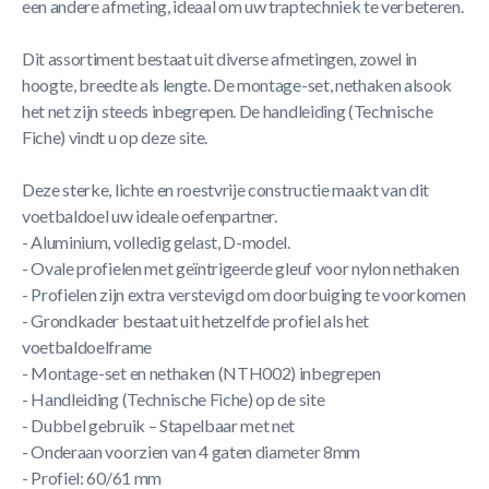
een andere afmeting, ideaal om uw traptechniek te verbeteren.
Dit assortiment bestaat uit diverse afmetingen, zowel in
hoogte, breedte als lengte. De montage-set, nethaken alsook
het net zijn steeds inbegrepen. De handleiding (Technische
Fiche) vindt u op deze site.
Deze sterke, lichte en roestvrije constructie maakt van dit
voetbaldoel uw ideale oefenpartner.
- Aluminium, volledig gelast, D-model.
- Ovale profielen met geïntrigeerde gleuf voor nylon nethaken
- Profielen zijn extra verstevigd om doorbuiging te voorkomen
- Grondkader bestaat uit hetzelfde profiel als het
voetbaldoelframe
- Montage-set en nethaken (NTH002) inbegrepen
- Handleiding (Technische Fiche) op de site
- Dubbel gebruik – Stapelbaar met net
- Onderaan voorzien van 4 gaten diameter 8mm
- Profiel: 60/61 mm