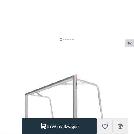
1/6
Alusport Verplaatsbaar
Trainingsdoel 1662 (1,60 x 1,00 x
0,59 / 0,80)
SKU:
ALUS.TR1662
Merk:
Alusport
€ 325.–
Op voorraad
Aantal
In Winkelwagen