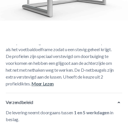
Korte Beschrijving
Onze trainingsdoelen zijn volledig gelast, vervaardigd uit
hoogwaardig aluminium en staan garant voor jarenlang
oefenplezier. Het grondkader bestaat uit hetzelfde profiel
als het voetbaldoelframe zodat u een stevig geheel krijgt.
De profielen zijn speciaal verstevigd om doorbuiging te
voorkomen en hebben een glijgoot aan de achterzijde om
het net met nethaken weg te werken. De D-netbeugels zijn
extra verstevigd aan de lussen. U heeft de keuze uit 2
profieldiktes.
Meer Lezen
Verzendbeleid
De levering neemt doorgaans tussen
1 en 5 werkdagen
in
beslag.