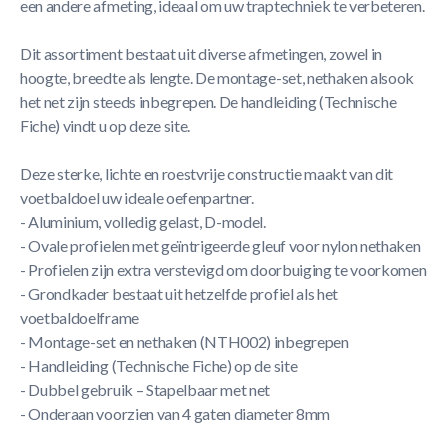
een andere afmeting, ideaal om uw traptechniek te verbeteren.
Dit assortiment bestaat uit diverse afmetingen, zowel in
hoogte, breedte als lengte. De montage-set, nethaken alsook
het net zijn steeds inbegrepen. De handleiding (Technische
Fiche) vindt u op deze site.
Deze sterke, lichte en roestvrije constructie maakt van dit
voetbaldoel uw ideale oefenpartner.
- Aluminium, volledig gelast, D-model.
- Ovale profielen met geïntrigeerde gleuf voor nylon nethaken
- Profielen zijn extra verstevigd om doorbuiging te voorkomen
- Grondkader bestaat uit hetzelfde profiel als het
voetbaldoelframe
- Montage-set en nethaken (NTH002) inbegrepen
- Handleiding (Technische Fiche) op de site
- Dubbel gebruik – Stapelbaar met net
- Onderaan voorzien van 4 gaten diameter 8mm