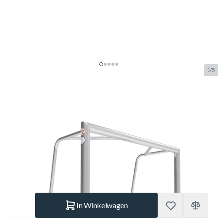
1/5
Alusport Verplaatsbaar
Trainingsdoel 1262 (1,20 x 0,85 x
0,48 / 0,65)
SKU:
ALUS.TR1262
Merk:
Alusport
€ 295.–
Op voorraad
Aantal
In Winkelwagen