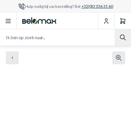
Hulp nodig bij uw bestelling? Bel
+32(0)3 336 31 60
Ga naar de inhoud
Ik ben op zoek naar...