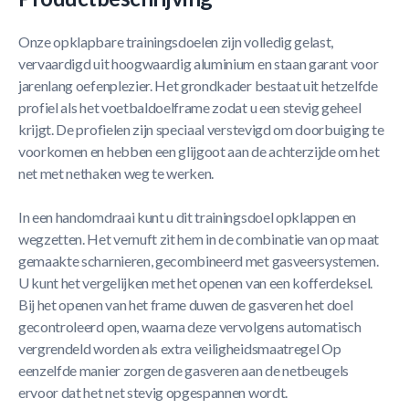
Onze opklapbare trainingsdoelen zijn volledig gelast,
vervaardigd uit hoogwaardig aluminium en staan garant voor
jarenlang oefenplezier. Het grondkader bestaat uit hetzelfde
profiel als het voetbaldoelframe zodat u een stevig geheel
krijgt. De profielen zijn speciaal verstevigd om doorbuiging te
voorkomen en hebben een glijgoot aan de achterzijde om het
net met nethaken weg te werken.
In een handomdraai kunt u dit trainingsdoel opklappen en
wegzetten. Het vernuft zit hem in de combinatie van op maat
gemaakte scharnieren, gecombineerd met gasveersystemen.
U kunt het vergelijken met het openen van een kofferdeksel.
Bij het openen van het frame duwen de gasveren het doel
gecontroleerd open, waarna deze vervolgens automatisch
vergrendeld worden als extra veiligheidsmaatregel Op
eenzelfde manier zorgen de gasveren aan de netbeugels
ervoor dat het net stevig opgespannen wordt.