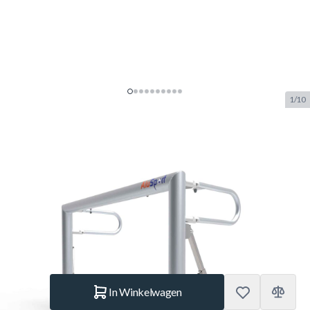
1/10
Alusport Trainingsdoel
Opklapbaar 1280V (1,20 x 0,80 x
0,50 / 0,65)
SKU:
ALUS.TRI1280V
Merk:
Alusport
€ 670.–
Op voorraad
Aantal
In Winkelwagen