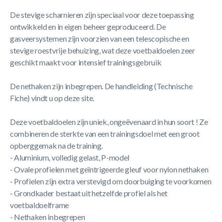
De stevige scharnieren zijn speciaal voor deze toepassing
ontwikkeld en in eigen beheer geproduceerd. De
gasveersystemen zijn voorzien van een telescopische en
stevige roestvrije behuizing, wat deze voetbaldoelen zeer
geschikt maakt voor intensief trainingsgebruik
De nethaken zijn inbegrepen. De handleiding (Technische
Fiche) vindt u op deze site.
Deze voetbaldoelen zijn uniek, ongeëvenaard in hun soort ! Ze
combineren de sterkte van een trainingsdoel met een groot
opberggemak na de training.
- Aluminium, volledig gelast, P-model
- Ovale profielen met geïntrigeerde gleuf voor nylon nethaken
- Profielen zijn extra verstevigd om doorbuiging te voorkomen
- Grondkader bestaat uit hetzelfde profiel als het
voetbaldoelframe
- Nethaken inbegrepen