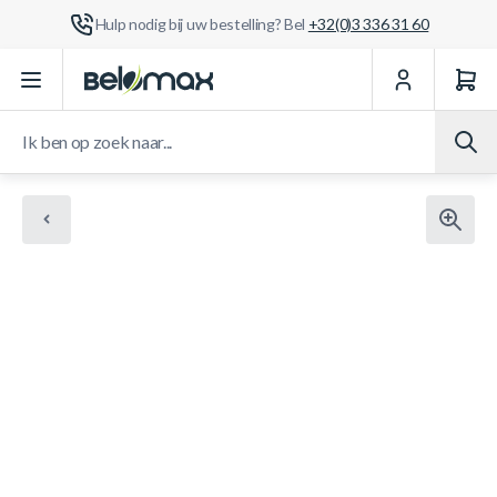
Hulp nodig bij uw bestelling? Bel
+32(0)3 336 31 60
Ga naar de inhoud
Ik ben op zoek naar...