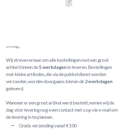
Alusport Net N2010
Meer Lezen
Verzendbeleid
De levering neemt doorgaans tussen
1 en 5 werkdagen
in
beslag.
Wij streven ernaar om alle bestellingen met een groot
artikel binnen de
5 werkdagen
te leveren. Bestellingen
met kleine artikelen, die via de pakketdienst worden
verzonden, worden doorgaans binnen de
2 werkdagen
geleverd.
Wanneer er een groot artikel werd besteld, nemen wij de
dag vóór levering nog even contact met u op via e-mail om
de levering in te plannen.
Gratis verzending vanaf €100