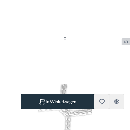
1/1
Alusport Net N2011
SKU:
ALUS.N2011
Merk:
Alusport
€ 49,95
Op voorraad
Aantal
In Winkelwagen
Korte Beschrijving