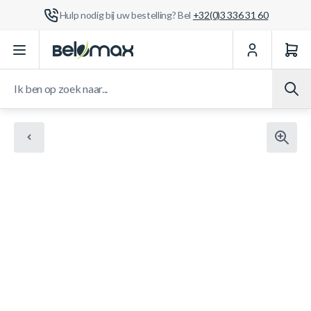
Hulp nodig bij uw bestelling? Bel
+32(0)3 336 31 60
Ga naar de inhoud
Ik ben op zoek naar...