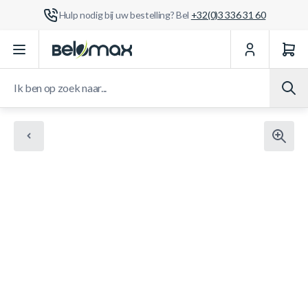
Hulp nodig bij uw bestelling? Bel
+32(0)3 336 31 60
Ga naar de inhoud
Ik ben op zoek naar...