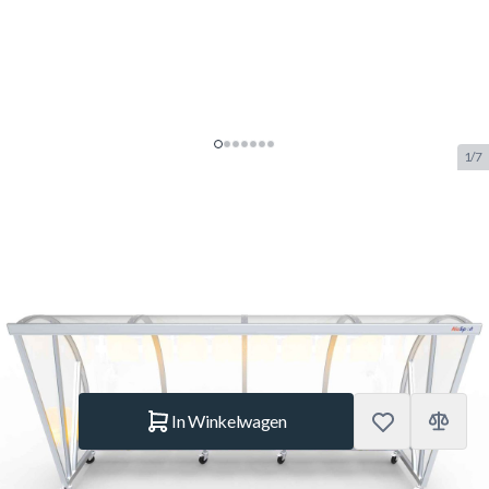
1/7
Alusport Dug-Out Verplaatsbaar
7-8 Personen DO401VZ Model D
SKU:
ALUS.DO401VZ
Merk:
Alusport
€ 4.169.–
Op voorraad
Aantal
In Winkelwagen