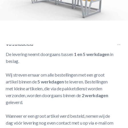
Korte Beschrijving
Dug-out voor 5-6 Personen : Model B met zitje –
Vaststaand
Meer Lezen
Verzendbeleid
De levering neemt doorgaans tussen
1 en 5 werkdagen
in
beslag.
Wij streven ernaar om alle bestellingen met een groot
artikel binnen de
5 werkdagen
te leveren. Bestellingen
met kleine artikelen, die via de pakketdienst worden
verzonden, worden doorgaans binnen de
2 werkdagen
geleverd.
Wanneer er een groot artikel werd besteld, nemen wij de
dag vóór levering nog even contact met u op via e-mail om