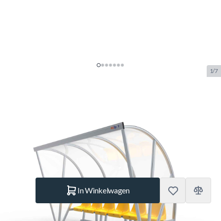
1/7
Alusport Dug-Out 5-6 Personen
DO301Z Model B
SKU:
ALUS.DO301Z
Merk:
Alusport
€ 3.109.–
Op voorraad
Aantal
In Winkelwagen