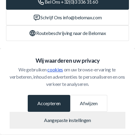
Bel Ons +32(0)3 336 31 60
Schrijf Ons
info@belomax.com
Routebeschrijving naar de Belomax
Categorieën
Wij waarderen uw privacy
We gebruiken 
cookies
 om uw browse-ervaring te 
Klantenservice
verbeteren, inhoud en advertenties te personaliseren en ons 
verkeer te analyseren.
© 2026 Belomax
Ontwikkeld door
Accepteren
Afwijzen
Aangepaste instellingen