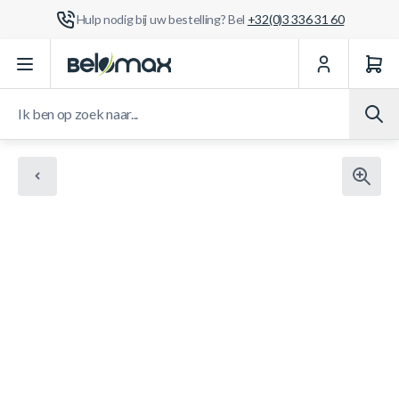
Hulp nodig bij uw bestelling? Bel
+32(0)3 336 31 60
Ga naar de inhoud
Ik ben op zoek naar...