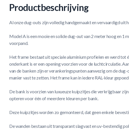
Productbeschrijving
Al onze dug-outs zijn volledig handgemaakt en vervaardigd uit
Model A is een mooie en solide dug-out van 2 meter hoog en 1 m
voorpand.
Het frame bestaat uit speciale aluminium profielen en werd tot é
onderkant is er een opening voorzien voor de luchtcirculatie. Aa
van de banken zijn er verankeringspunten aanwezig om de dug-ou
manier vast te zetten. Het frame kan in iedere RAL-kleur gepoe
De bank is voorzien van luxueuze kuipzitjes die verkrijgbaar zijn 
opteren voor één of meerdere kleuren per bank.
Deze kuipzitjes worden zo gemonteerd, dat geen enkele bevestig
De wanden bestaan uit transparant slagvast en uv-bestendig po