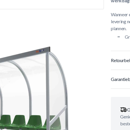
werkdag
Wanneer e
levering n
plannen.
Gr
Retourbel
Garantieb
G
Genie
best