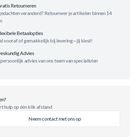
ratis Retourneren
gedachten veranderd? Retourneer je artikelen binnen 14
n
lexibele Betaalopties
l vooraf of gemakkelijk bij levering—jij kiest!
eskundig Advies
 persoonlijk advies van ons team van specialisten
en?
t hulp op één klik afstand
Neem contact met ons op