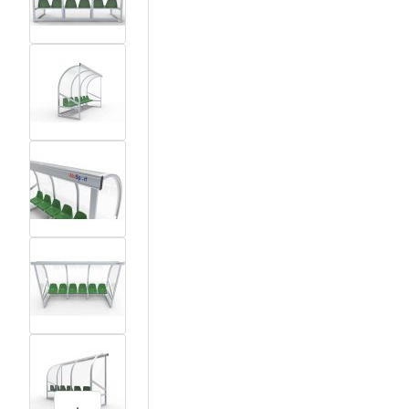
View larger image
View larger image
View larger image
View larger image