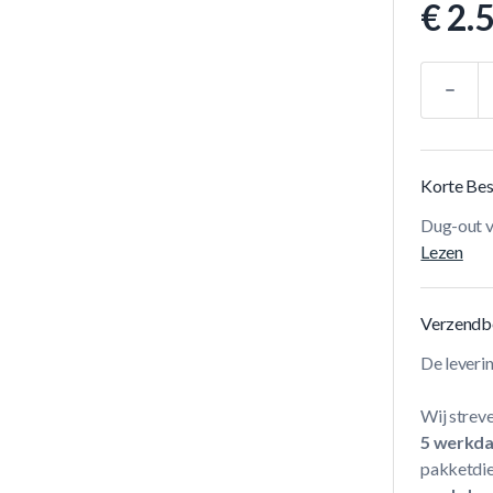
€ 2.
Aantal
Korte Bes
Dug-out v
Lezen
Verzendb
De leveri
Wij streve
5 werkd
pakketdie