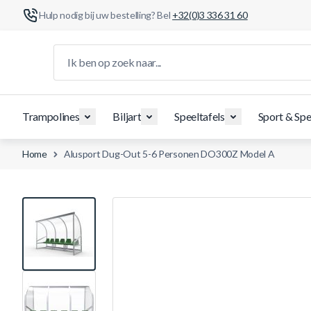
Hulp nodig bij uw bestelling? Bel
+32(0)3 336 31 60
Ga naar de inhoud
Ik ben op zoek naar...
Trampolines
Biljart
Speeltafels
Sport & Spe
Home
Alusport Dug-Out 5-6 Personen DO300Z Model A
View larger image
View larger image