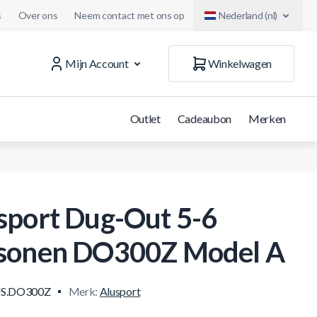
s
Over ons
Neem contact met ons op
Nederland (nl)
Mijn Account
Winkelwagen
Outlet
Cadeaubon
Merken
sport Dug-Out 5-6
sonen DO300Z Model A
S.DO300Z
Merk:
Alusport