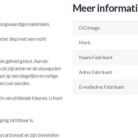
Meer informat
 hoogwaardige materialen.
OG image
eter diep met een recht
Merk
Naam Fabrikant
én geheel gelast. Aan de
n de zijkanten en de steunpoten
Adres Fabrikant
t op een degelijke en veilige
dercoat worden.
E-mailadres Fabrikant
in verschillende kleuren. U kunt
ing zichtbaar is.
lycarbonaat en zijn bovendien