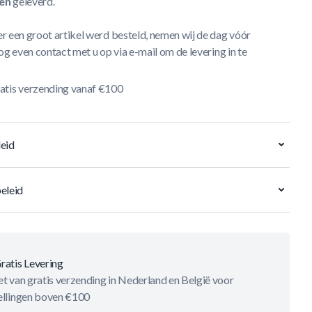
en
geleverd.
r een groot artikel werd besteld, nemen wij de dag vóór
og even contact met u op via e-mail om de levering in te
atis verzending vanaf €100
eid
eleid
ratis Levering
t van gratis verzending in Nederland en België voor
ellingen boven €100