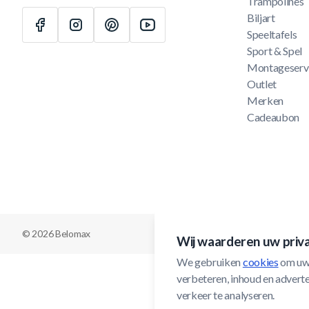
Trampolines
Biljart
Speeltafels
Sport & Spel
Montageserv
Outlet
Merken
Cadeaubon
© 2026 Belomax
Wij waarderen uw priv
We gebruiken 
cookies
 om uw
verbeteren, inhoud en adverten
verkeer te analyseren.