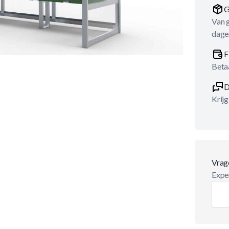
G
Van 
dage
F
Betaa
D
Krijg
Vrag
Exper