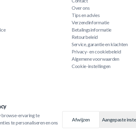
Contact
Over ons
Tips en advies
Verzendinformatie
ice
Betalingsinformatie
Retourbeleid
Service, garantie en klachten
Privacy- en cookiebeleid
Algemene voorwaarden
Cookie-instellingen
acy
 browse-ervaring te 
Afwijzen
Aangepaste inste
ties te personaliseren en ons 