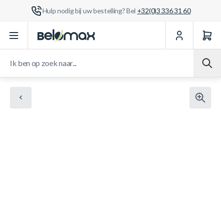
Hulp nodig bij uw bestelling? Bel
+32(0)3 336 31 60
Ga naar de inhoud
Ik ben op zoek naar...