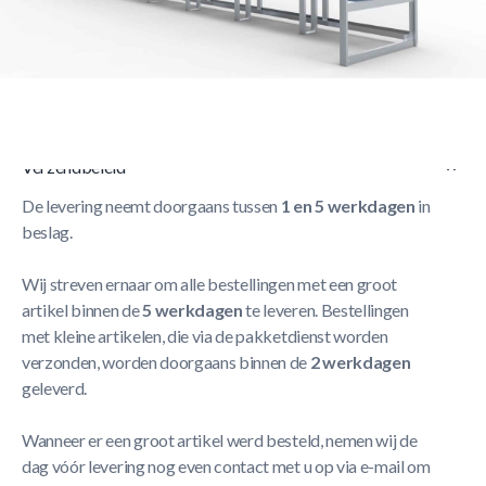
Korte Beschrijving
Dug-out voor 11-12 Personen : Model A met zitje –
Vaststaand
Meer Lezen
Verzendbeleid
De levering neemt doorgaans tussen
1 en 5 werkdagen
in
beslag.
Wij streven ernaar om alle bestellingen met een groot
artikel binnen de
5 werkdagen
te leveren. Bestellingen
met kleine artikelen, die via de pakketdienst worden
verzonden, worden doorgaans binnen de
2 werkdagen
geleverd.
Wanneer er een groot artikel werd besteld, nemen wij de
dag vóór levering nog even contact met u op via e-mail om