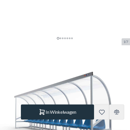
1/7
Alusport Dug-Out 11-12
Personen DO600Z Model A
SKU:
ALUS.DO600Z
Merk:
Alusport
€ 4.229.–
Op voorraad
Aantal
In Winkelwagen