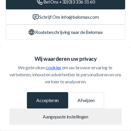
Bel Ons +32(0)3 336 31 60
Schrijf Ons
info@belomax.com
Routebeschrijving naar de Belomax
Categorieën
Wij waarderen uw privacy
We gebruiken 
cookies
 om uw browse-ervaring te 
Klantenservice
verbeteren, inhoud en advertenties te personaliseren en ons 
verkeer te analyseren.
© 2026 Belomax
Ontwikkeld door
Accepteren
Afwijzen
Aangepaste instellingen