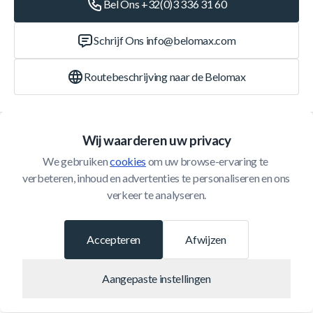
Bel Ons +32(0)3 336 31 60
Schrijf Ons
info@belomax.com
Routebeschrijving naar de Belomax
Categorieën
Wij waarderen uw privacy
We gebruiken 
cookies
 om uw browse-ervaring te 
Klantenservice
verbeteren, inhoud en advertenties te personaliseren en ons 
verkeer te analyseren.
© 2026 Belomax
Ontwikkeld door
Accepteren
Afwijzen
Aangepaste instellingen