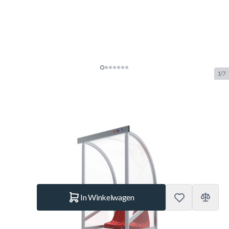
1/7
Alusport Dug-Out 1-2 Personen
DO100Z Model A
SKU:
ALUS.DO100Z
Merk:
Alusport
€ 1.459.–
Op voorraad
Aantal
In Winkelwagen