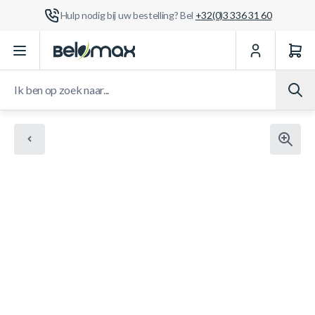
Hulp nodig bij uw bestelling? Bel
+32(0)3 336 31 60
Ga naar de inhoud
Ik ben op zoek naar...