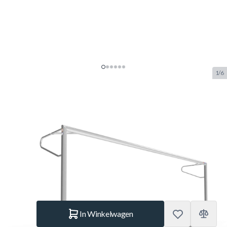
1/6
Alusport 510 Demontabel
Trainingsdoel TP510 (5,00 x 2,00
x 0,80 / 1,70)
SKU:
ALUS.TP510
Merk:
Alusport
€ 865.–
Op voorraad
Aantal
In Winkelwagen