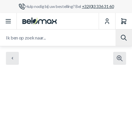
Hulp nodig bij uw bestelling? Bel
+32(0)3 336 31 60
Ga naar de inhoud
Ik ben op zoek naar...