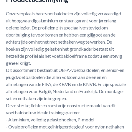
Onze verplaatsbare voetbaldoelen zijn volledig vervaardigd
uit hoogwaardig aluminium en staan garant voor jarenlang
oefenplezier. De profielen zijn speciaal verstevigd om
doorbuiging te voorkomen en hebben een glijgoot aan de
achterzijde om het net met nethaken weg te werken. De
hoeken zijn volledig gelast en het grondkader bestaat uit
hetzelfde profiel als het voetbaldoelframe zodat u een stevig
geheel krijgt.
Dit assortiment bestaat uit UEFA-voetbaldoelen, en senior-en
jeugdvoetbaldoelen die allen voldoen aan de eisen en
afmetingen van de FIFA, de KBVB en de KNVB. Er zijn speciale
afmetingen voor België, Nederland en Frankrijk. De montage-
set en nethaken zijn inbegrepen.
Deze sterke, lichte en roestvrije constructie maakt van dit
voetbaldoel uw ideale trainingspartner.
- Aluminium, volledig gelaste hoeken, P-model
- Ovale profielen met geïntrigeerde gleuf voor nylon nethaken