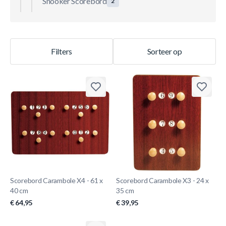
Snooker Scorebord
2
Filters
Sorteer op
Scorebord Carambole X4 - 61 x
Scorebord Carambole X3 - 24 x
40 cm
35 cm
€ 64,95
€ 39,95