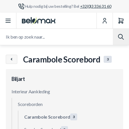
Hulp nodig bij uw bestelling? Bel
+32(0)3 336 31 60
Ga naar de inhoud
Ik ben op zoek naar...
Carambole Scorebord
3
Biljart
Interieur Aankleding
Scoreborden
Carambole Scorebord
3