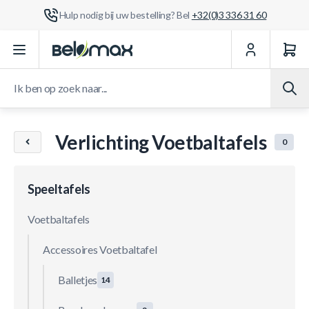
Hulp nodig bij uw bestelling? Bel
+32(0)3 336 31 60
Ga naar de inhoud
Ik ben op zoek naar...
Verlichting Voetbaltafels
0
Speeltafels
Voetbaltafels
Accessoires Voetbaltafel
Balletjes
14