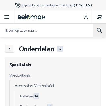
Hulp nodig bij uw bestelling? Bel
+32(0)3 336 31 60
Ga naar de inhoud
Ik ben op zoek naar...
Onderdelen
2
Speeltafels
Voetbaltafels
Accessoires Voetbaltafel
Balletjes
14