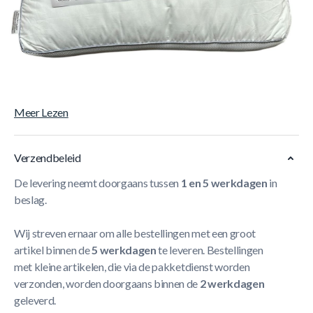
Korte Beschrijving
Geniet van het ultieme slaapcomfort met het Zleep
Hoofdkussen 3D Perkaal. Dit kussen, met de afmetingen
50x60x8 cm, biedt een perfecte combinatie van
ondersteuning en ventilatie voor elke soort slaper.
Meer Lezen
Verzendbeleid
De levering neemt doorgaans tussen
1 en 5 werkdagen
in
beslag.
Wij streven ernaar om alle bestellingen met een groot
artikel binnen de
5 werkdagen
te leveren. Bestellingen
met kleine artikelen, die via de pakketdienst worden
verzonden, worden doorgaans binnen de
2 werkdagen
geleverd.