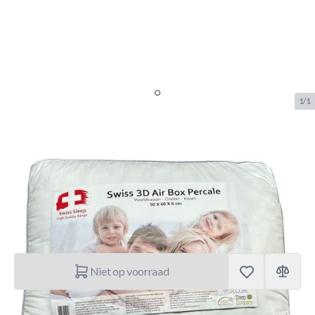
1/1
Zleep Hoofdkussen 3D Perkaal
50x60x8
SKU:
ZLP.5001.003
Merk:
Zleep
€ 29,95
Niet op voorraad