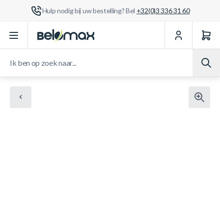
Hulp nodig bij uw bestelling? Bel
+32(0)3 336 31 60
Ga naar de inhoud
Ik ben op zoek naar...