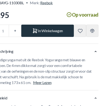
RAYG-11030BL
Merk:
Reebok
,95
Op voorraad
In Winkelwagen
chrijving
dige yoga mat uit de Reebok Yoga range met blauwe en
epen. De 4 mm dikke mat zorgt voor een comfortabele
 van de oefeningen en de non-slip structuur zorgt ervoor dat
t verschuift. Na gebruik is de mat makkelijk schoon te
meting 173 x 61 cm.
Meer Lezen
eleid