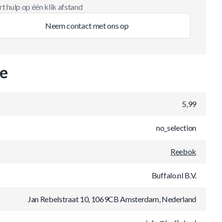
t hulp op één klik afstand
Neem contact met ons op
ie
5,99
no_selection
Reebok
Buffalo.nl B.V.
Jan Rebelstraat 10, 1069CB Amsterdam, Nederland