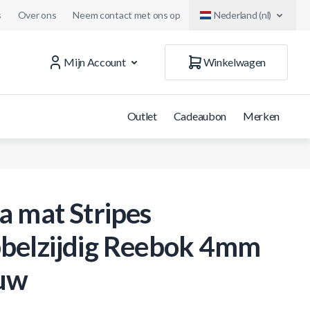
s
Over ons
Neem contact met ons op
Nederland (nl)
Mijn Account
Winkelwagen
Outlet
Cadeaubon
Merken
a mat Stripes
belzijdig Reebok 4mm
uw