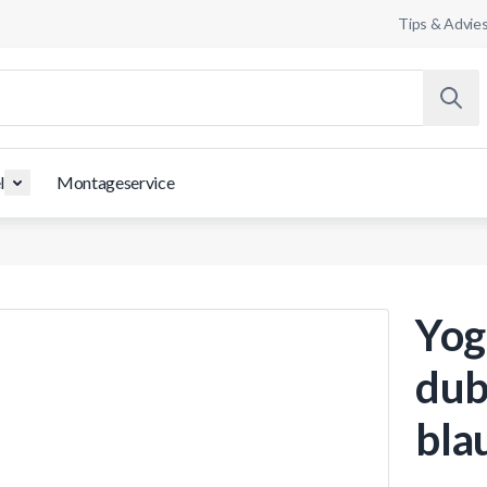
Tips & Advie
l
Montageservice
Yog
dub
bla