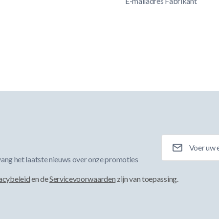
E-mailadres Fabrikant
E-mailadres
ang het laatste nieuws over onze promoties
acybeleid
en de
Servicevoorwaarden
zijn van toepassing.