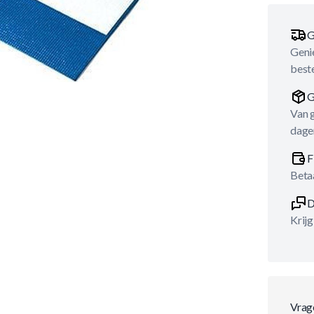
G
Genie
best
G
Van 
dage
F
Betaa
D
Krijg
Vrag