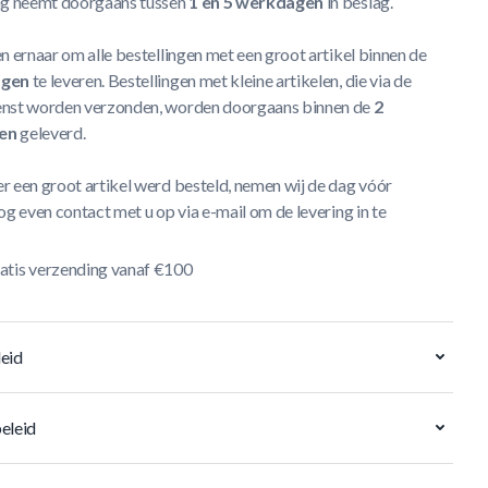
ng neemt doorgaans tussen
1 en 5 werkdagen
in beslag.
n ernaar om alle bestellingen met een groot artikel binnen de
agen
te leveren. Bestellingen met kleine artikelen, die via de
nst worden verzonden, worden doorgaans binnen de
2
en
geleverd.
r een groot artikel werd besteld, nemen wij de dag vóór
og even contact met u op via e-mail om de levering in te
atis verzending vanaf €100
eid
eleid