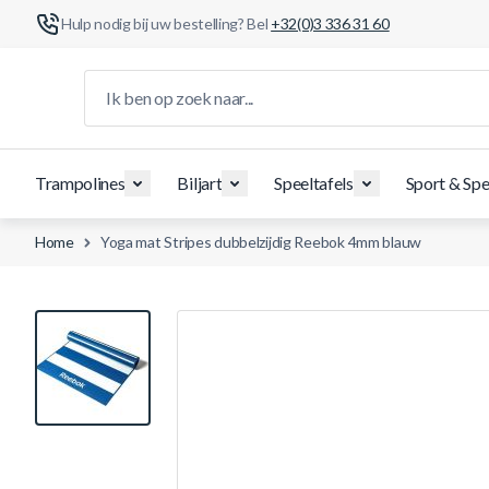
Hulp nodig bij uw bestelling? Bel
+32(0)3 336 31 60
Ga naar de inhoud
Ik ben op zoek naar...
Trampolines
Biljart
Speeltafels
Sport & Spe
Home
Yoga mat Stripes dubbelzijdig Reebok 4mm blauw
View larger image