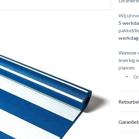
De leveri
Wij streve
5 werkd
pakketdie
werkdag
Wanneer e
levering n
plannen.
Gr
Retourbel
Garantieb