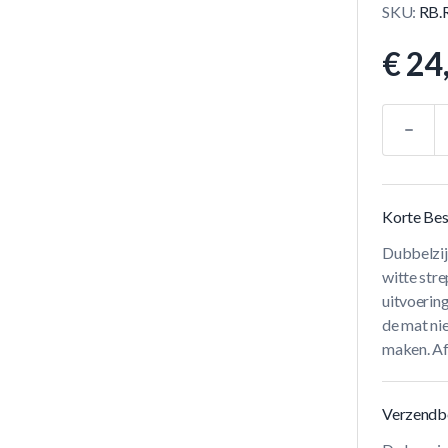
SKU:
RB.
€ 24
Aantal
Korte Bes
Dubbelzij
witte str
uitvoering
de mat nie
maken. Af
Verzendb