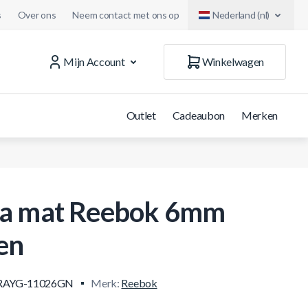
s
Over ons
Neem contact met ons op
Nederland (nl)
Mijn Account
Winkelwagen
Outlet
Cadeaubon
Merken
a mat Reebok 6mm
en
RAYG-11026GN
Merk:
Reebok