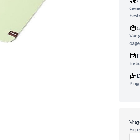
G
Genie
best
G
Van 
dage
F
Betaa
D
Krijg
Vrag
Exper