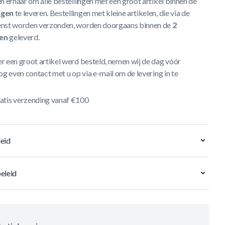
n ernaar om alle bestellingen met een groot artikel binnen de
agen
te leveren. Bestellingen met kleine artikelen, die via de
nst worden verzonden, worden doorgaans binnen de
2
en
geleverd.
r een groot artikel werd besteld, nemen wij de dag vóór
og even contact met u op via e-mail om de levering in te
atis verzending vanaf €100
eid
eleid