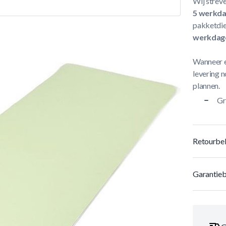
Wij streve
5 werkd
pakketdie
werkdag
Wanneer e
levering n
plannen.
Gr
Retourbel
Garantieb