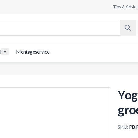
Tips & Advie
l
Montageservice
Yog
gro
SKU:
RB.