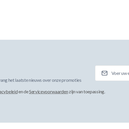
E-mailadres
ang het laatste nieuws over onze promoties
acybeleid
en de
Servicevoorwaarden
zijn van toepassing.