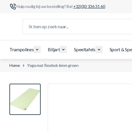
Hulp nodig bij uw bestelling? Bel
+32(0)3 336 31 60
Ga naar de inhoud
Ik ben op zoek naar...
Trampolines
Biljart
Speeltafels
Sport & Spe
Home
Yoga mat Reebok 6mm groen
View larger image