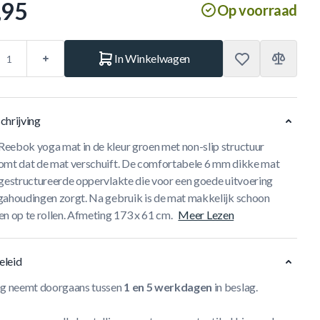
,95
Op voorraad
In Winkelwagen
chrijving
eebok yoga mat in de kleur groen met non-slip structuur
omt dat de mat verschuift. De comfortabele 6 mm dikke mat
 gestructureerde oppervlakte die voor een goede uitvoering
gahoudingen zorgt. Na gebruik is de mat makkelijk schoon
n op te rollen. Afmeting 173 x 61 cm.
Meer Lezen
eleid
ng neemt doorgaans tussen
1 en 5 werkdagen
in beslag.