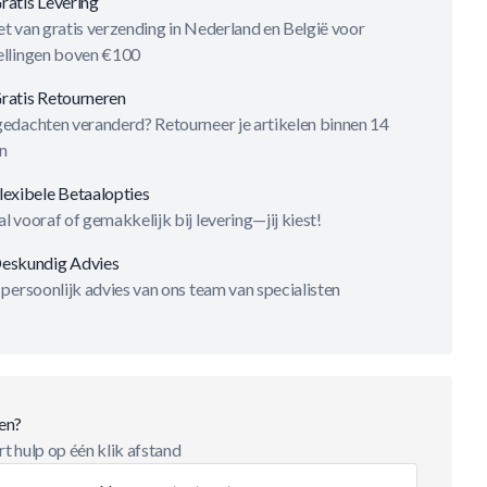
ratis Levering
t van gratis verzending in Nederland en België voor
ellingen boven €100
ratis Retourneren
gedachten veranderd? Retourneer je artikelen binnen 14
n
lexibele Betaalopties
l vooraf of gemakkelijk bij levering—jij kiest!
eskundig Advies
 persoonlijk advies van ons team van specialisten
en?
t hulp op één klik afstand