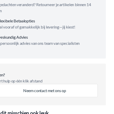
gedachten veranderd? Retourneer je artikelen binnen 14
n
lexibele Betaalopties
l vooraf of gemakkelijk bij levering—jij kiest!
eskundig Advies
 persoonlijk advies van ons team van specialisten
en?
t hulp op één klik afstand
Neem contact met ons op
 dit misschien ook leuk