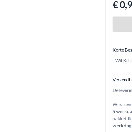
€ 0,
Korte Bes
- Wit Krijt
Verzendb
De leveri
Wij streve
5 werkd
pakketdie
werkdag