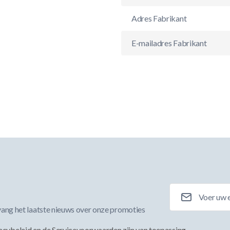
Adres Fabrikant
E-mailadres Fabrikant
E-mailadres
ang het laatste nieuws over onze promoties
acybeleid
en de
Servicevoorwaarden
zijn van toepassing.