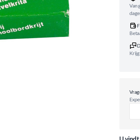
Van 
dage
F
Betaa
D
Krijg
Vrag
Exper
U vindt