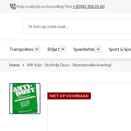
Hulp nodig bij uw bestelling? Bel
+32(0)3 336 31 60
Ga naar de inhoud
Ik ben op zoek naar...
Trampolines
Biljart
Speeltafels
Sport & Spe
Home
Wit Krijt - Stofvrije Doos - Razendsnelle levering!
View larger image
NIET OP VOORRAAD