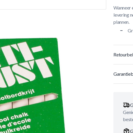
Wanneer e
levering n
plannen.
Gr
Retourbel
Garantieb
G
Genie
best
G