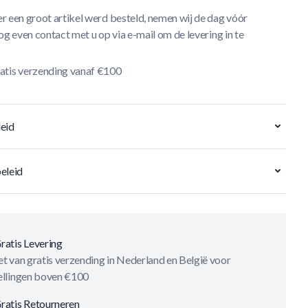
r een groot artikel werd besteld, nemen wij de dag vóór
og even contact met u op via e-mail om de levering in te
atis verzending vanaf €100
eid
eleid
ratis Levering
t van gratis verzending in Nederland en België voor
ellingen boven €100
ratis Retourneren