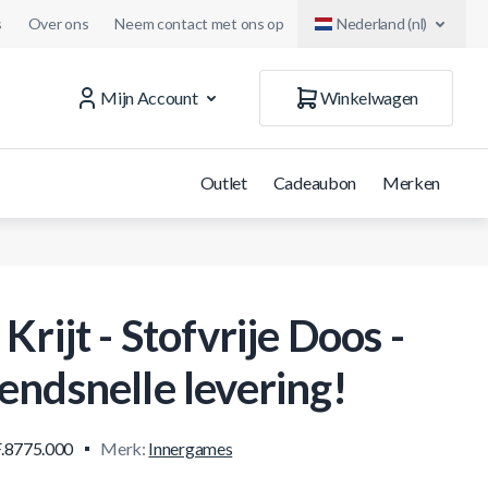
s
Over ons
Neem contact met ons op
Nederland (nl)
Mijn Account
Winkelwagen
Outlet
Cadeaubon
Merken
Krijt - Stofvrije Doos -
endsnelle levering!
.8775.000
Merk:
Innergames