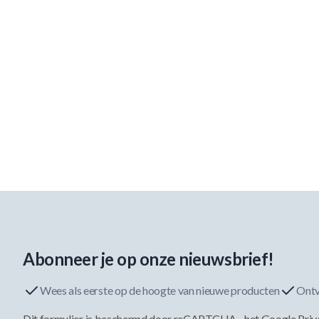
Abonneer je op onze nieuwsbrief!
Wees als eerste op de hoogte van nieuwe producten
Ontv
Dit formulier is beschermd door reCAPTCHA - het
Google Priv