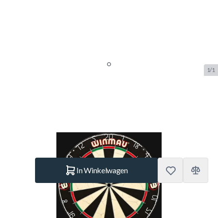
1/1
Winmau Yorkshire
SKU:
WINMAU.3035
Merk:
Winmau
€ 64,95
Op voorraad
Aantal
In Winkelwagen
Korte Beschrijving