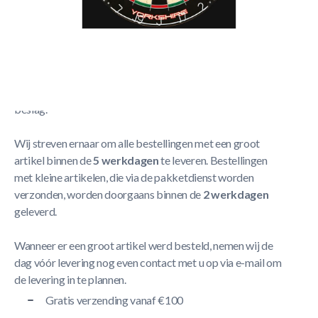
Winmau Yorkshire
Meer Lezen
Verzendbeleid
De levering neemt doorgaans tussen
1 en 5 werkdagen
in
beslag.
Wij streven ernaar om alle bestellingen met een groot
artikel binnen de
5 werkdagen
te leveren. Bestellingen
met kleine artikelen, die via de pakketdienst worden
verzonden, worden doorgaans binnen de
2 werkdagen
geleverd.
Wanneer er een groot artikel werd besteld, nemen wij de
dag vóór levering nog even contact met u op via e-mail om
de levering in te plannen.
Gratis verzending vanaf €100