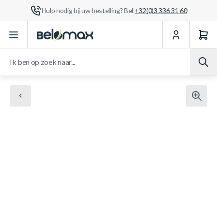
Hulp nodig bij uw bestelling? Bel
+32(0)3 336 31 60
Ga naar de inhoud
Ik ben op zoek naar...