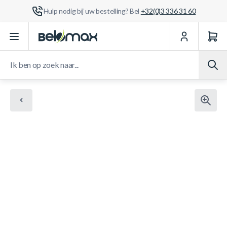
Hulp nodig bij uw bestelling? Bel
+32(0)3 336 31 60
Ga naar de inhoud
Ik ben op zoek naar...