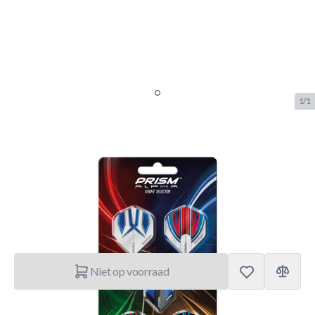
1/1
Winmau Prism Alpha Flight
Selector
SKU:
WINMAU.8120
Merk:
Winmau
€ 6,95
Niet op voorraad