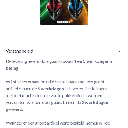
Korte Beschrijving
Winmau Prism Alpha Flight Selector is een collectie van
Winmau met vijf verschillende sets van Winmau Prism
Alpha flights.
Meer Lezen
Verzendbeleid
De levering neemt doorgaans tussen
1 en 5 werkdagen
in
beslag.
Wij streven ernaar om alle bestellingen met een groot
artikel binnen de
5 werkdagen
te leveren. Bestellingen
met kleine artikelen, die via de pakketdienst worden
verzonden, worden doorgaans binnen de
2 werkdagen
geleverd.
Wanneer er een groot artikel werd besteld, nemen wij de