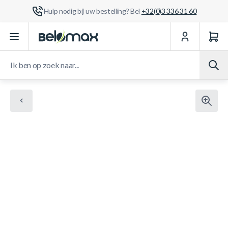
Hulp nodig bij uw bestelling? Bel
+32(0)3 336 31 60
Ga naar de inhoud
Ik ben op zoek naar...