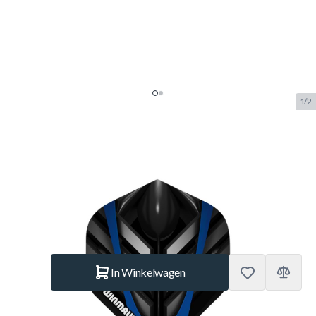
1/2
Winmau Mega Standard 6900-
229
SKU:
WINMAU.6900-229
Merk:
Winmau
€ 0,95
Op voorraad
Aantal
In Winkelwagen