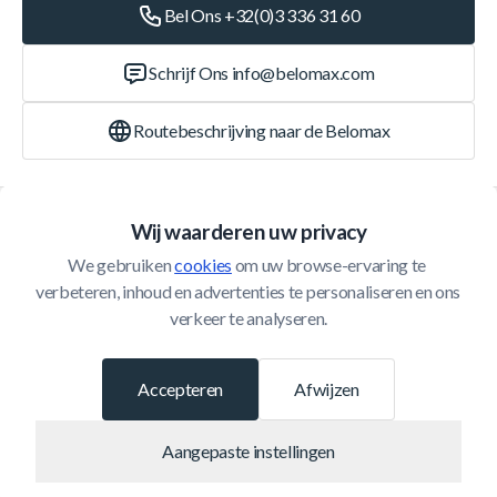
Bel Ons +32(0)3 336 31 60
Schrijf Ons
info@belomax.com
Routebeschrijving naar de Belomax
Categorieën
Wij waarderen uw privacy
We gebruiken 
cookies
 om uw browse-ervaring te 
Klantenservice
verbeteren, inhoud en advertenties te personaliseren en ons 
verkeer te analyseren.
© 2026 Belomax
Ontwikkeld door
Accepteren
Afwijzen
Aangepaste instellingen