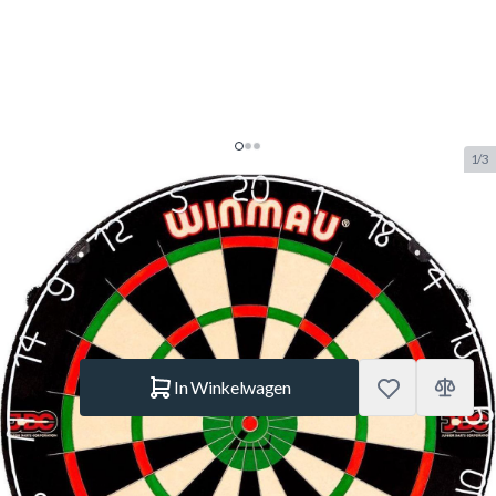
1/3
Winmau Green Zone Dual Core
SKU:
WINMAU.3019
Merk:
Winmau
€ 62,95
Op voorraad
Aantal
In Winkelwagen
Korte Beschrijving