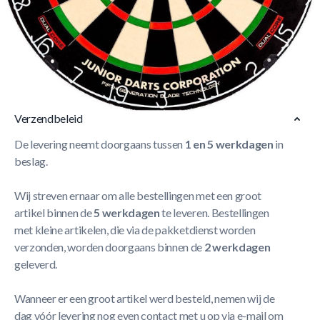
Winmau Green Zone Dual Core De Winmau Green Zone
Dual Core is een makkelijk te gebruiken handicapsysteem
waarmee spelers van alle leeftijden, geslacht of
speelvaardigheid kunnen spelen.
Meer Lezen
Verzendbeleid
De levering neemt doorgaans tussen
1 en 5 werkdagen
in
beslag.
Wij streven ernaar om alle bestellingen met een groot
artikel binnen de
5 werkdagen
te leveren. Bestellingen
met kleine artikelen, die via de pakketdienst worden
verzonden, worden doorgaans binnen de
2 werkdagen
geleverd.
Wanneer er een groot artikel werd besteld, nemen wij de
dag vóór levering nog even contact met u op via e-mail om