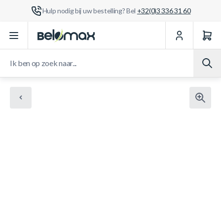
Hulp nodig bij uw bestelling? Bel
+32(0)3 336 31 60
Ga naar de inhoud
Ik ben op zoek naar...