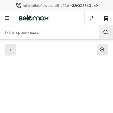
Hulp nodig bij uw bestelling? Bel
+32(0)3 336 31 60
Ga naar de inhoud
Ik ben op zoek naar...