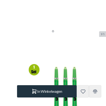
1/1
Winmau Dart Shafts Nylon
Signature - Groen - Short - (1 Set)
SKU:
WINMAU.7010-108
Merk:
Winmau
€ 1,95
Op voorraad
Aantal
In Winkelwagen