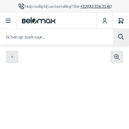
Hulp nodig bij uw bestelling? Bel
+32(0)3 336 31 60
Ga naar de inhoud
Ik ben op zoek naar...