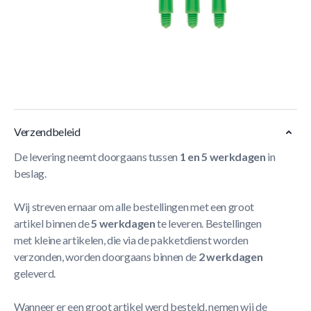
Korte Beschrijving
De
Winmau Dart Shafts Nylon
met ring is gemaakt van
extra dik nylon.
Meer Lezen
Verzendbeleid
De levering neemt doorgaans tussen
1 en 5 werkdagen
in
beslag.
Wij streven ernaar om alle bestellingen met een groot
artikel binnen de
5 werkdagen
te leveren. Bestellingen
met kleine artikelen, die via de pakketdienst worden
verzonden, worden doorgaans binnen de
2 werkdagen
geleverd.
Wanneer er een groot artikel werd besteld, nemen wij de