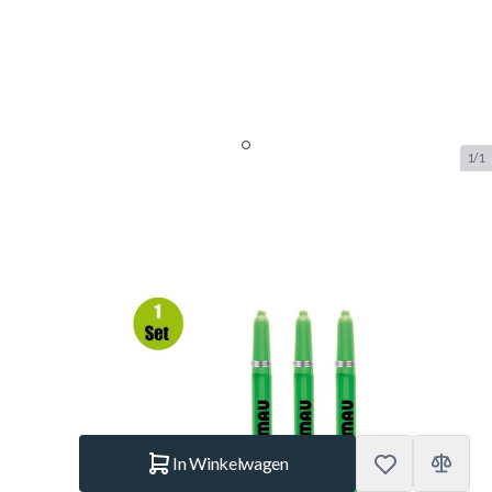
1/1
Winmau Dart Shafts Nylon
Signature - Groen - Medium - (1
Set)
SKU:
WINMAU.7010-208
Merk:
Winmau
€ 1,95
Op voorraad
Aantal
In Winkelwagen